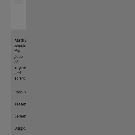
MathWorks
Accelerating
the
pace
of
engineering
and
science
Produkte
Testen oder Kaufen
Lernen
Support