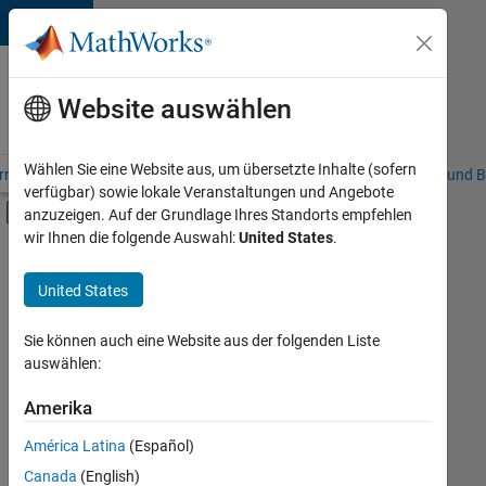
Weiter zum Inhalt
Karriere
bei
Website auswählen
MathWorks
Wählen Sie eine Website aus, um übersetzte Inhalte (sofern
riere – Übersicht
Stellensuche
Niederlassungen
Studierende und B
verfügbar) sowie lokale Veranstaltungen und Angebote
Umschaltung für Off-Canvas-Navigation
anzuzeigen. Auf der Grundlage Ihres Standorts empfehlen
Hauptinhalt
wir Ihnen die folgende Auswahl:
United States
.
FILTER:
Praktika
United States
+
7
Commercial Sales
Inside Sales
Sie können auch eine Website aus der folgenden Liste
auswählen:
Sales Operations
Marketing Communications
Amerika
Derzeit
gibt
Business Model Team
América Latina
(Español)
es
Legal
keine
Canada
(English)