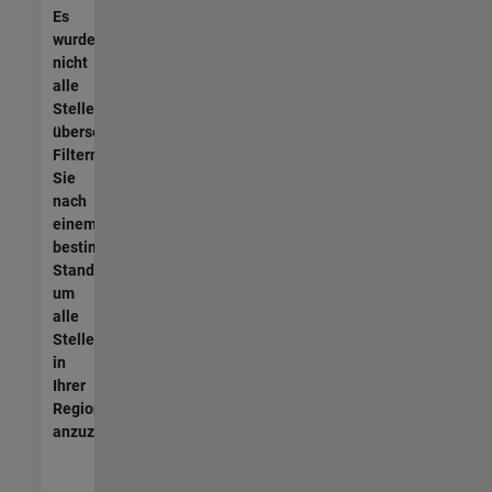
Es
wurden
nicht
alle
Stellen
übersetzt.
Filtern
Sie
nach
einem
bestimmten
Standort,
um
alle
Stellenangebote
in
Ihrer
Region
anzuzeigen.