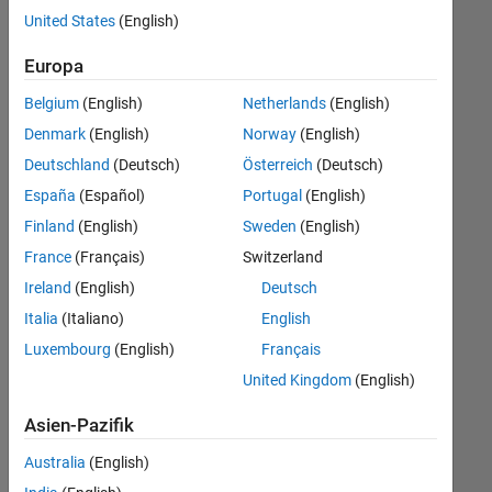
offenen
Legal
United States
(English)
Stellen,
die
Europa
Ihren
Suchkriterien
Belgium
(English)
Netherlands
(English)
entsprechen.
Denmark
(English)
Norway
(English)
Sie
Deutschland
(Deutsch)
Österreich
(Deutsch)
können
die
España
(Español)
Portugal
(English)
Suchkriterien
Finland
(English)
Sweden
(English)
weiter
France
(Français)
Switzerland
fassen
oder
Ireland
(English)
Deutsch
alle
Italia
(Italiano)
English
Stellenangebote
Luxembourg
(English)
Français
anzeigen
.
Wenn
United Kingdom
(English)
Sie
Asien-Pazifik
noch
immer
Australia
(English)
keine