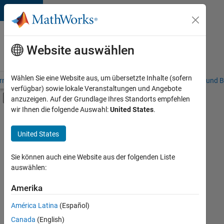
Weiter zum Inhalt
Karriere
bei
Website auswählen
MathWorks
Wählen Sie eine Website aus, um übersetzte Inhalte (sofern
riere – Übersicht
Stellensuche
Niederlassungen
Studierende und B
verfügbar) sowie lokale Veranstaltungen und Angebote
Umschaltung für Off-Canvas-Navigation
anzuzeigen. Auf der Grundlage Ihres Standorts empfehlen
Hauptinhalt
wir Ihnen die folgende Auswahl:
United States
.
FILTER:
Praktika
United States
+
7
Information Technology
Commercial Sales
Sie können auch eine Website aus der folgenden Liste
auswählen:
Education Sales
Sales Operations
Amerika
Derzeit
gibt
Business Model Team
América Latina
(Español)
es
Human Resources
keine
Canada
(English)