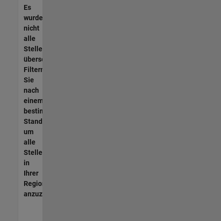
Es
wurden
nicht
alle
Stellen
übersetzt.
Filtern
Sie
nach
einem
bestimmten
Standort,
um
alle
Stellenangebote
in
Ihrer
Region
anzuzeigen.