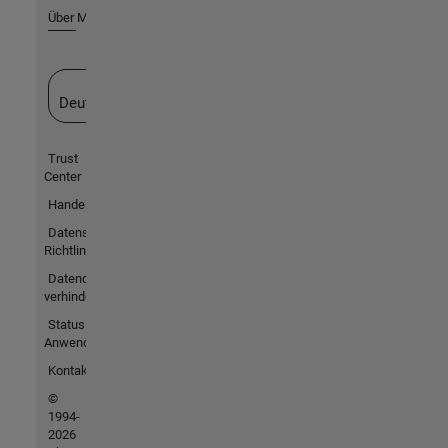
Über MathWorks
Website auswählen
Deutschland
Trust
Center
Handelsmarken
Datenschutz-
Richtlinien
Datendiebstahl
verhindern
Status von
Anwendungen
Kontakt
©
1994-
2026