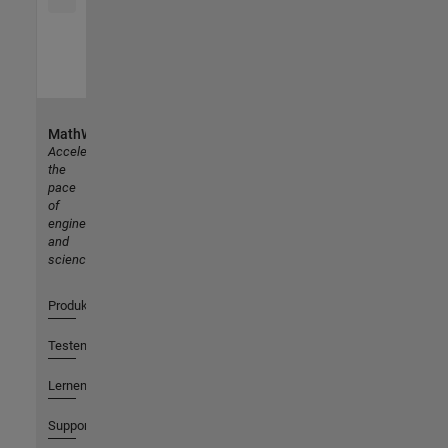
MathWorks
Accelerating
the
pace
of
engineering
and
science
Produkte
Testen oder Kaufen
Lernen
Support