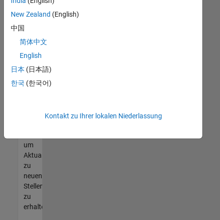
offenen
India
(English)
Stellen
New Zealand
(English)
finden
中国
können,
die
简体中文
Ihren
English
Qualifikationen
日本
(日本語)
entsprechen,
werden
한국
(한국어)
Sie
Mitglied
unseres
Kontakt zu Ihrer lokalen Niederlassung
Talent-
Netzwerks
,
um
Aktualisierungen
zu
neuen
Stellenangeboten
zu
erhalten.