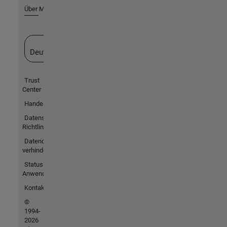
Über MathWorks
Website auswählen
Deutschland
Trust
Center
Handelsmarken
Datenschutz-
Richtlinien
Datendiebstahl
verhindern
Status von
Anwendungen
Kontakt
©
1994-
2026