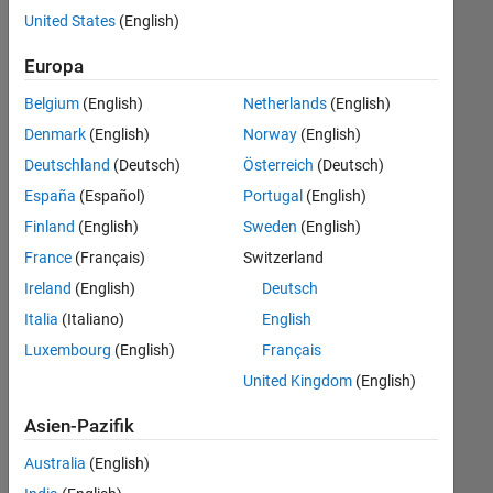
offenen
Human Resources
United States
(English)
Stellen,
die
Legal
Europa
Ihren
Suchkriterien
Belgium
(English)
Netherlands
(English)
entsprechen.
Denmark
(English)
Norway
(English)
Sie
Deutschland
(Deutsch)
Österreich
(Deutsch)
können
die
España
(Español)
Portugal
(English)
Suchkriterien
Finland
(English)
Sweden
(English)
weiter
France
(Français)
Switzerland
fassen
oder
Ireland
(English)
Deutsch
alle
Italia
(Italiano)
English
Stellenangebote
Luxembourg
(English)
Français
anzeigen
.
Wenn
United Kingdom
(English)
Sie
Asien-Pazifik
noch
immer
Australia
(English)
keine