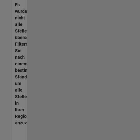
Es
wurden
nicht
alle
Stellen
übersetzt.
Filtern
Sie
nach
einem
bestimmten
Standort,
um
alle
Stellenangebote
in
Ihrer
Region
anzuzeigen.