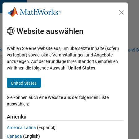
Weiter zum Inhalt
Karriere
bei
Website auswählen
MathWorks
Wählen Sie eine Website aus, um übersetzte Inhalte (sofern
riere – Übersicht
Stellensuche
Niederlassungen
Studierende und B
verfügbar) sowie lokale Veranstaltungen und Angebote
Umschaltung für Off-Canvas-Navigation
anzuzeigen. Auf der Grundlage Ihres Standorts empfehlen
Hauptinhalt
wir Ihnen die folgende Auswahl:
United States
.
FILTER:
Praktika
United States
+
8
Information Technology
Commercial Sales
Sie können auch eine Website aus der folgenden Liste
auswählen:
Education Sales
Inside Sales
Amerika
Derzeit
gibt
Sales Operations
América Latina
(Español)
es
Business Model Team
keine
Canada
(English)