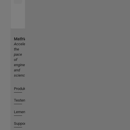
MathWorks
Accelerating
the
pace
of
engineering
and
science
Produkte
Testen oder Kaufen
Lernen
Support