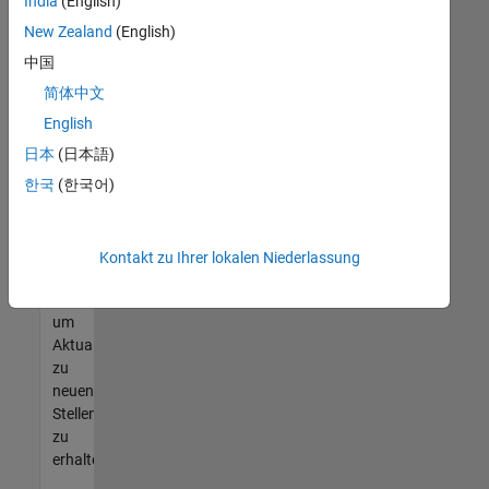
offenen
India
(English)
Stellen
New Zealand
(English)
finden
中国
können,
die
简体中文
Ihren
English
Qualifikationen
日本
(日本語)
entsprechen,
werden
한국
(한국어)
Sie
Mitglied
unseres
Kontakt zu Ihrer lokalen Niederlassung
Talent-
Netzwerks
,
um
Aktualisierungen
zu
neuen
Stellenangeboten
zu
erhalten.