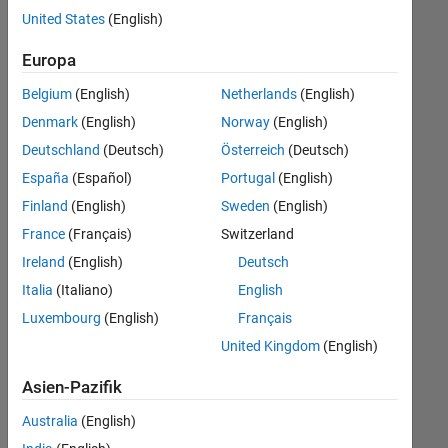
offenen
Human Resources
United States
(English)
Stellen,
die
Europa
Ihren
Suchkriterien
Belgium
(English)
Netherlands
(English)
entsprechen.
Denmark
(English)
Norway
(English)
Sie
Deutschland
(Deutsch)
Österreich
(Deutsch)
können
die
España
(Español)
Portugal
(English)
Suchkriterien
Finland
(English)
Sweden
(English)
weiter
France
(Français)
Switzerland
fassen
oder
Ireland
(English)
Deutsch
alle
Italia
(Italiano)
English
Stellenangebote
Luxembourg
(English)
Français
anzeigen
.
Wenn
United Kingdom
(English)
Sie
Asien-Pazifik
noch
immer
Australia
(English)
keine