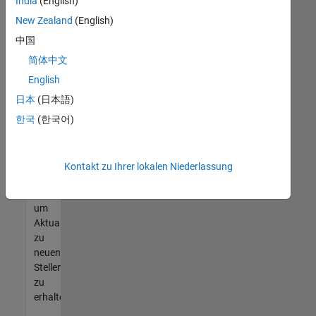
offenen
India
(English)
Stellen
New Zealand
(English)
finden
中国
können,
die
简体中文
Ihren
English
Qualifikationen
日本
(日本語)
entsprechen,
werden
한국
(한국어)
Sie
Mitglied
unseres
Kontakt zu Ihrer lokalen Niederlassung
Talent-
Netzwerks
,
um
Aktualisierungen
zu
neuen
Stellenangeboten
zu
erhalten.