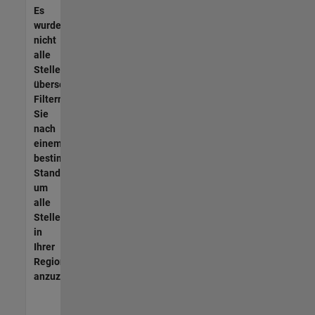
Es
wurden
nicht
alle
Stellen
übersetzt.
Filtern
Sie
nach
einem
bestimmten
Standort,
um
alle
Stellenangebote
in
Ihrer
Region
anzuzeigen.