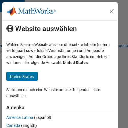
Weiter zum Inhalt
Karriere
bei
Website auswählen
MathWorks
Wählen Sie eine Website aus, um übersetzte Inhalte (sofern
riere – Übersicht
Stellensuche
Niederlassungen
Studierende und B
verfügbar) sowie lokale Veranstaltungen und Angebote
Umschaltung für Off-Canvas-Navigation
anzuzeigen. Auf der Grundlage Ihres Standorts empfehlen
Hauptinhalt
wir Ihnen die folgende Auswahl:
United States
.
FILTER:
Praktika
United States
+
7
Commercial Sales
Education Sales
Sie können auch eine Website aus der folgenden Liste
auswählen:
Inside Sales
Sales Operations
Amerika
Derzeit
gibt
Business Model Team
América Latina
(Español)
es
Finance and Operations
keine
Canada
(English)