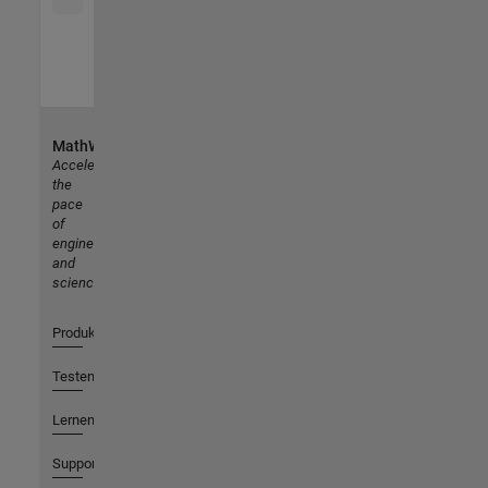
MathWorks
Accelerating
the
pace
of
engineering
and
science
Produkte
Testen oder Kaufen
Lernen
Support