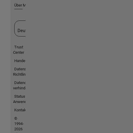
Über MathWorks
Website auswählen
Deutschland
Trust
Center
Handelsmarken
Datenschutz-
Richtlinien
Datendiebstahl
verhindern
Status von
Anwendungen
Kontakt
©
1994-
2026