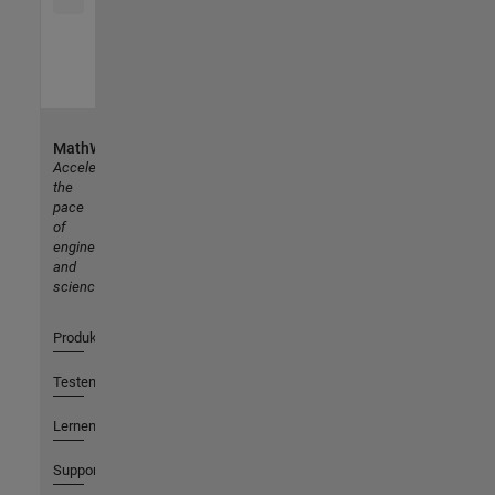
MathWorks
Accelerating
the
pace
of
engineering
and
science
Produkte
Testen oder Kaufen
Lernen
Support