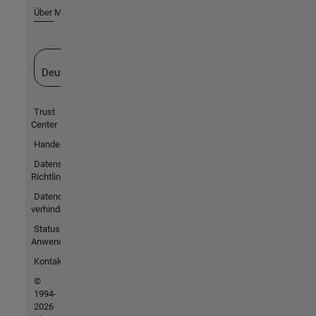
Über MathWorks
Website auswählen
Deutschland
Trust
Center
Handelsmarken
Datenschutz-
Richtlinien
Datendiebstahl
verhindern
Status von
Anwendungen
Kontakt
©
1994-
2026