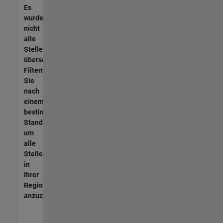
Es
wurden
nicht
alle
Stellen
übersetzt.
Filtern
Sie
nach
einem
bestimmten
Standort,
um
alle
Stellenangebote
in
Ihrer
Region
anzuzeigen.