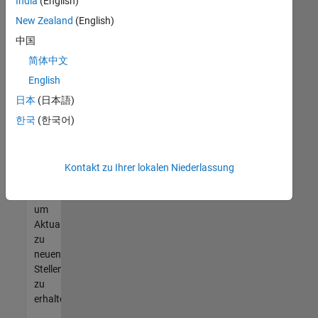
offenen
India
(English)
Stellen
New Zealand
(English)
finden
中国
können,
die
简体中文
Ihren
English
Qualifikationen
日本
(日本語)
entsprechen,
werden
한국
(한국어)
Sie
Mitglied
unseres
Kontakt zu Ihrer lokalen Niederlassung
Talent-
Netzwerks
,
um
Aktualisierungen
zu
neuen
Stellenangeboten
zu
erhalten.