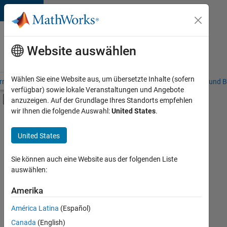
Weiter zum Inhalt
Karriere
bei
Website auswählen
MathWorks
Wählen Sie eine Website aus, um übersetzte Inhalte (sofern
riere – Übersicht
Stellensuche
Niederlassungen
Studierende und B
verfügbar) sowie lokale Veranstaltungen und Angebote
Umschaltung für Off-Canvas-Navigation
anzuzeigen. Auf der Grundlage Ihres Standorts empfehlen
Hauptinhalt
wir Ihnen die folgende Auswahl:
United States
.
FILTER:
Praktika
United States
+
7
Information Technology
Commercial Sales
Sie können auch eine Website aus der folgenden Liste
auswählen:
Education Sales
Marketing Services
Amerika
Derzeit
gibt
Business Model Team
América Latina
(Español)
es
Finance and Operations
keine
Canada
(English)