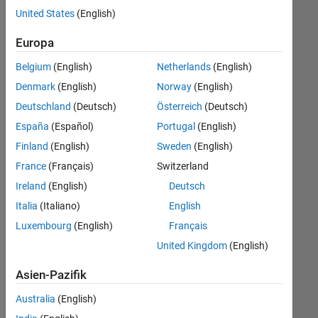
offenen
Human Resources
United States
(English)
Stellen,
die
Europa
Ihren
Suchkriterien
Belgium
(English)
Netherlands
(English)
entsprechen.
Denmark
(English)
Norway
(English)
Sie
Deutschland
(Deutsch)
Österreich
(Deutsch)
können
die
España
(Español)
Portugal
(English)
Suchkriterien
Finland
(English)
Sweden
(English)
weiter
France
(Français)
Switzerland
fassen
oder
Ireland
(English)
Deutsch
alle
Italia
(Italiano)
English
Stellenangebote
Luxembourg
(English)
Français
anzeigen
.
Wenn
United Kingdom
(English)
Sie
Asien-Pazifik
noch
immer
Australia
(English)
keine