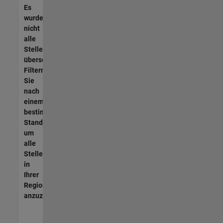
Es
wurden
nicht
alle
Stellen
übersetzt.
Filtern
Sie
nach
einem
bestimmten
Standort,
um
alle
Stellenangebote
in
Ihrer
Region
anzuzeigen.