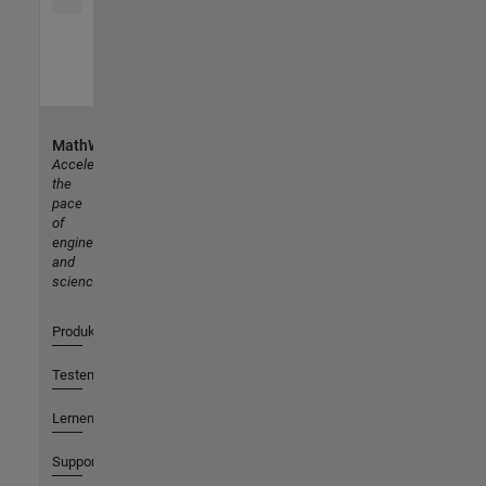
MathWorks
Accelerating
the
pace
of
engineering
and
science
Produkte
Testen oder Kaufen
Lernen
Support