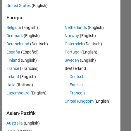
offenen
Human Resources
United States
(English)
Stellen,
die
Legal
Europa
Ihren
Suchkriterien
Belgium
(English)
Netherlands
(English)
entsprechen.
Denmark
(English)
Norway
(English)
Sie
Deutschland
(Deutsch)
Österreich
(Deutsch)
können
die
España
(Español)
Portugal
(English)
Suchkriterien
Finland
(English)
Sweden
(English)
weiter
France
(Français)
Switzerland
fassen
oder
Ireland
(English)
Deutsch
alle
Italia
(Italiano)
English
Stellenangebote
Luxembourg
(English)
Français
anzeigen
.
Wenn
United Kingdom
(English)
Sie
Asien-Pazifik
noch
immer
Australia
(English)
keine