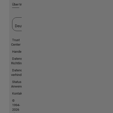
Über MathWorks
Website auswählen
Deutschland
Trust
Center
Handelsmarken
Datenschutz-
Richtlinien
Datendiebstahl
verhindern
Status von
Anwendungen
Kontakt
©
1994-
2026