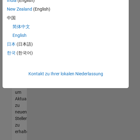
offenen
India
(English)
Stellen
New Zealand
(English)
finden
中国
können,
die
简体中文
Ihren
English
Qualifikationen
日本
(日本語)
entsprechen,
werden
한국
(한국어)
Sie
Mitglied
unseres
Kontakt zu Ihrer lokalen Niederlassung
Talent-
Netzwerks
,
um
Aktualisierungen
zu
neuen
Stellenangeboten
zu
erhalten.