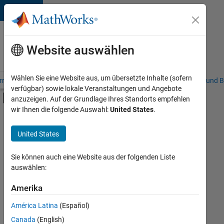
Weiter zum Inhalt
Karriere
bei
Website auswählen
MathWorks
Wählen Sie eine Website aus, um übersetzte Inhalte (sofern
riere – Übersicht
Stellensuche
Niederlassungen
Studierende und B
verfügbar) sowie lokale Veranstaltungen und Angebote
Umschaltung für Off-Canvas-Navigation
anzuzeigen. Auf der Grundlage Ihres Standorts empfehlen
Hauptinhalt
wir Ihnen die folgende Auswahl:
United States
.
FILTER:
Praktika
United States
+
8
Information Technology
Commercial Sales
Sie können auch eine Website aus der folgenden Liste
auswählen:
Education Sales
Inside Sales
Amerika
Derzeit
gibt
Business Model Team
América Latina
(Español)
es
Finance and Operations
keine
Canada
(English)