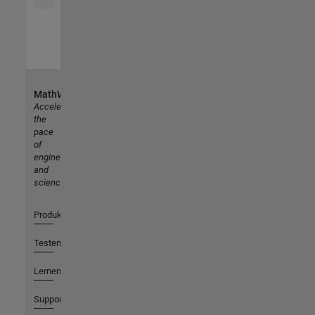
MathWorks
Accelerating
the
pace
of
engineering
and
science
Produkte
Testen oder Kaufen
Lernen
Support