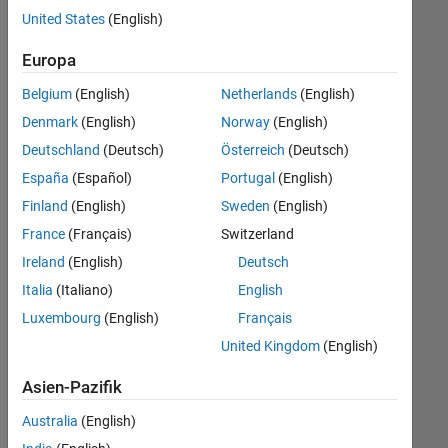
offenen
Büro- und Verwaltungsdienste
United States
(English)
Stellen,
die
Europa
Ihren
Suchkriterien
Belgium
(English)
Netherlands
(English)
entsprechen.
Denmark
(English)
Norway
(English)
Sie
Deutschland
(Deutsch)
Österreich
(Deutsch)
können
die
España
(Español)
Portugal
(English)
Suchkriterien
Finland
(English)
Sweden
(English)
weiter
France
(Français)
Switzerland
fassen
oder
Ireland
(English)
Deutsch
alle
Italia
(Italiano)
English
Stellenangebote
Luxembourg
(English)
Français
anzeigen
.
Wenn
United Kingdom
(English)
Sie
Asien-Pazifik
noch
immer
Australia
(English)
keine