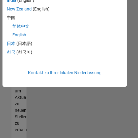
offenen
India
(English)
Stellen
New Zealand
(English)
finden
中国
können,
die
简体中文
Ihren
English
Qualifikationen
日本
(日本語)
entsprechen,
werden
한국
(한국어)
Sie
Mitglied
unseres
Kontakt zu Ihrer lokalen Niederlassung
Talent-
Netzwerks
,
um
Aktualisierungen
zu
neuen
Stellenangeboten
zu
erhalten.