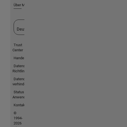
Über MathWorks
Website auswählen
Deutschland
Trust
Center
Handelsmarken
Datenschutz-
Richtlinien
Datendiebstahl
verhindern
Status von
Anwendungen
Kontakt
©
1994-
2026