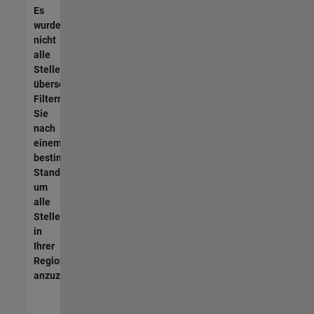
Es
wurden
nicht
alle
Stellen
übersetzt.
Filtern
Sie
nach
einem
bestimmten
Standort,
um
alle
Stellenangebote
in
Ihrer
Region
anzuzeigen.