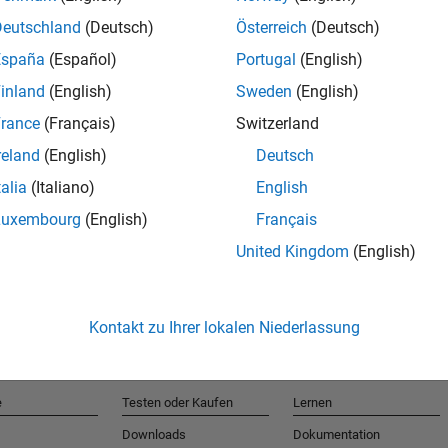
Deutschland
(Deutsch)
Österreich
(Deutsch)
España
(Español)
Portugal
(English)
T
inland
(English)
Sweden
(English)
rance
(Français)
Switzerland
Erhalten 
reland
(English)
Deutsch
talia
(Italiano)
English
Luxembourg
(English)
Français
United Kingdom
(English)
Kontakt zu Ihrer lokalen Niederlassung
e
Testen oder Kaufen
Lernen
Downloads
Dokumentation