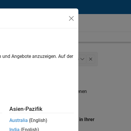
unt
en und Angebote anzuzeigen. Auf der
ales
Sales Operations
+
4
Legal
n entsprechen.
eigen
. Wenn Sie noch immer keine offenen
 Mitglied unseres
Talent-Netzwerks
, um
Asien-Pazifik
en Standort, um alle Stellenangebote in Ihrer
Australia
(English)
India
(English)