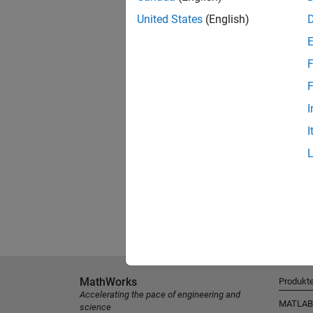
United States
(English)
F
F
I
I
MathWorks
Produkt
Accelerating the pace of engineering and
MATLAB
science