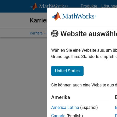
Weiter zum Inhalt
Produkte
Lösung
Karriere bei MathWorks
Website auswähl
Karriere – Übersicht
Stellensuche
Niederlassunge
Wählen Sie eine Website aus, um üb
FILTER:
Grundlage Ihres Standorts empfehle
United States
Derzeit
Sie könn
Sie können auch eine Website aus d
Stellen f
Aktualis
Amerika
Es wurde
América Latina
(Español)
Region a
Canada
(English)