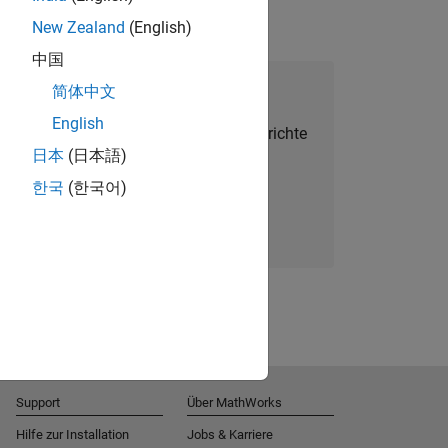
New Zealand
(English)
中国
alent Network beitreten
简体中文
English
Sie personalisierte Stellenangebote, Berichte
日本
(日本語)
und Unternehmensneuigkeiten.
한국
(한국어)
Melden Sie sich noch heute an
Support
Über MathWorks
Hilfe zur Installation
Jobs & Karriere