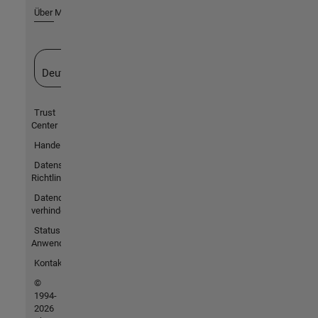
Über MathWorks
Website auswählen
Deutschland
Trust
Center
Handelsmarken
Datenschutz-
Richtlinien
Datendiebstahl
verhindern
Status von
Anwendungen
Kontakt
©
1994-
2026