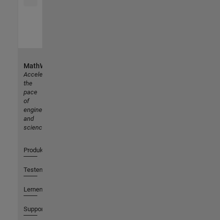
MathWorks
Accelerating
the
pace
of
engineering
and
science
Produkte
Testen oder Kaufen
Lernen
Support