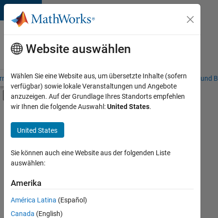
Weiter zum Inhalt
Karriere
bei
Website auswählen
MathWorks
Wählen Sie eine Website aus, um übersetzte Inhalte (sofern
riere – Übersicht
Stellensuche
Niederlassungen
Studierende und B
verfügbar) sowie lokale Veranstaltungen und Angebote
Umschaltung für Off-Canvas-Navigation
anzuzeigen. Auf der Grundlage Ihres Standorts empfehlen
Hauptinhalt
wir Ihnen die folgende Auswahl:
United States
.
FILTER:
Praktika
United States
+
7
Information Technology
Commercial Sales
Sie können auch eine Website aus der folgenden Liste
auswählen:
Education Sales
Marketing Services
Amerika
Derzeit
gibt
Business Model Team
América Latina
(Español)
es
Legal
keine
Canada
(English)