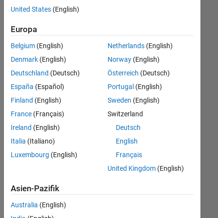
offenen
Büro- und Verwaltungsdienste
United States
(English)
Stellen,
die
Europa
Ihren
Suchkriterien
Belgium
(English)
Netherlands
(English)
entsprechen.
Denmark
(English)
Norway
(English)
Sie
Deutschland
(Deutsch)
Österreich
(Deutsch)
können
die
España
(Español)
Portugal
(English)
Suchkriterien
Finland
(English)
Sweden
(English)
weiter
France
(Français)
Switzerland
fassen
oder
Ireland
(English)
Deutsch
alle
Italia
(Italiano)
English
Stellenangebote
Luxembourg
(English)
Français
anzeigen
.
Wenn
United Kingdom
(English)
Sie
Asien-Pazifik
noch
immer
Australia
(English)
keine