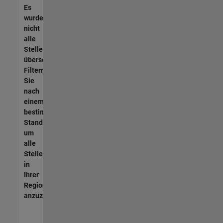
Es
wurden
nicht
alle
Stellen
übersetzt.
Filtern
Sie
nach
einem
bestimmten
Standort,
um
alle
Stellenangebote
in
Ihrer
Region
anzuzeigen.