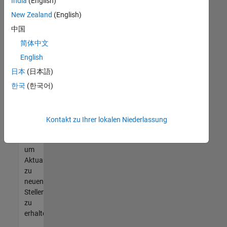
offenen
India
(English)
Stellen
New Zealand
(English)
finden
中国
können,
die
简体中文
Ihren
English
Qualifikationen
日本
(日本語)
entsprechen,
werden
한국
(한국어)
Sie
Mitglied
unseres
Kontakt zu Ihrer lokalen Niederlassung
Talent-
Netzwerks
,
um
Aktualisierungen
zu
neuen
Stellenangeboten
zu
erhalten.