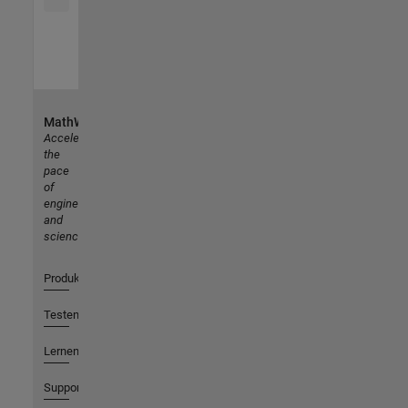
MathWorks
Accelerating
the
pace
of
engineering
and
science
Produkte
Testen oder Kaufen
Lernen
Support