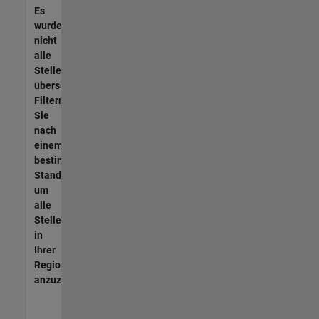
Es
wurden
nicht
alle
Stellen
übersetzt.
Filtern
Sie
nach
einem
bestimmten
Standort,
um
alle
Stellenangebote
in
Ihrer
Region
anzuzeigen.