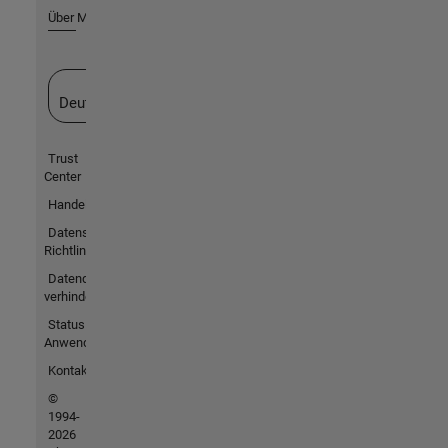
Über MathWorks
Website auswählen
Deutschland
Trust
Center
Handelsmarken
Datenschutz-
Richtlinien
Datendiebstahl
verhindern
Status von
Anwendungen
Kontakt
©
1994-
2026