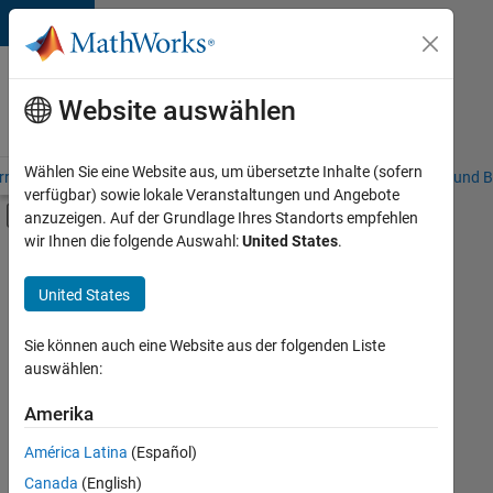
Weiter zum Inhalt
Karriere
bei
Website auswählen
MathWorks
Wählen Sie eine Website aus, um übersetzte Inhalte (sofern
riere – Übersicht
Stellensuche
Niederlassungen
Studierende und B
verfügbar) sowie lokale Veranstaltungen und Angebote
Umschaltung für Off-Canvas-Navigation
anzuzeigen. Auf der Grundlage Ihres Standorts empfehlen
Hauptinhalt
wir Ihnen die folgende Auswahl:
United States
.
FILTER:
Praktika
United States
+
7
Information Technology
Customer Support
Sie können auch eine Website aus der folgenden Liste
auswählen:
Sales Operations
Marketing Communications
Amerika
Derzeit
gibt
Marketing Services
América Latina
(Español)
es
Human Resources
keine
Canada
(English)