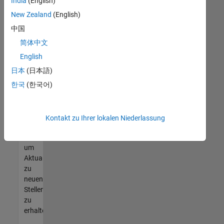
offenen
India
(English)
Stellen
New Zealand
(English)
finden
中国
können,
die
简体中文
Ihren
English
Qualifikationen
日本
(日本語)
entsprechen,
werden
한국
(한국어)
Sie
Mitglied
unseres
Kontakt zu Ihrer lokalen Niederlassung
Talent-
Netzwerks
,
um
Aktualisierungen
zu
neuen
Stellenangeboten
zu
erhalten.