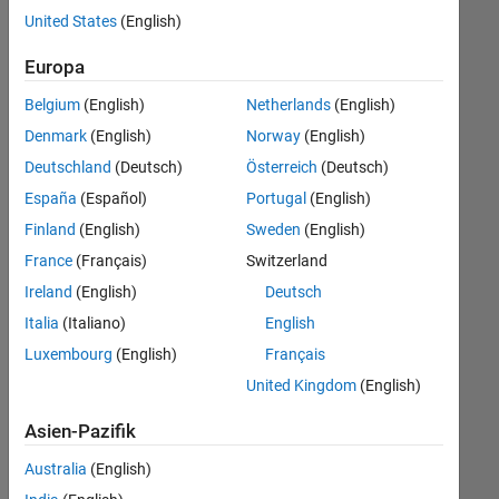
offenen
Büro- und Verwaltungsdienste
United States
(English)
Stellen,
die
Europa
Ihren
Suchkriterien
Belgium
(English)
Netherlands
(English)
entsprechen.
Denmark
(English)
Norway
(English)
Sie
Deutschland
(Deutsch)
Österreich
(Deutsch)
können
die
España
(Español)
Portugal
(English)
Suchkriterien
Finland
(English)
Sweden
(English)
weiter
France
(Français)
Switzerland
fassen
oder
Ireland
(English)
Deutsch
alle
Italia
(Italiano)
English
Stellenangebote
Luxembourg
(English)
Français
anzeigen
.
Wenn
United Kingdom
(English)
Sie
Asien-Pazifik
noch
immer
Australia
(English)
keine