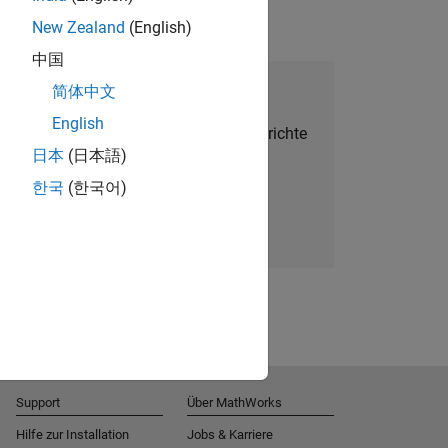
New Zealand
(English)
中国
alent Network beitreten
简体中文
English
Sie personalisierte Stellenangebote, Berichte
日本
(日本語)
und Unternehmensneuigkeiten.
한국
(한국어)
Melden Sie sich noch heute an
Support
Über MathWorks
Hilfe zur Installation
Jobs & Karriere