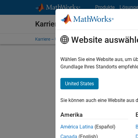
Weiter zum Inhalt
Produkte
Lösung
Karriere bei MathWorks
Website auswähl
Karriere – Übersicht
Stellensuche
Niederlassunge
Wählen Sie eine Website aus, um üb
FILTER:
Grundlage Ihres Standorts empfehle
United States
Derzeit
Sie könn
Sie können auch eine Website aus d
Stellen f
Aktualis
Amerika
Es wurde
América Latina
(Español)
Region a
Canada
(English)