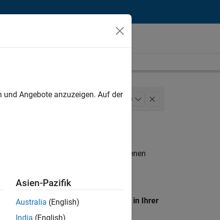
unt
en und Angebote anzuzeigen. Auf der
tions
Marketing Communications
+
3
n entsprechen.
eigen
. Wenn Sie noch immer keine offenen
 Mitglied unseres
Talent-Netzwerks
, um
Asien-Pazifik
en Standort, um alle Stellenangebote in Ihrer
Australia
(English)
India
(English)