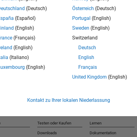
Deutschland
(Deutsch)
Österreich
(Deutsch)
España
(Español)
Portugal
(English)
T
inland
(English)
Sweden
(English)
rance
(Français)
Switzerland
Erhalten 
reland
(English)
Deutsch
talia
(Italiano)
English
Luxembourg
(English)
Français
United Kingdom
(English)
Kontakt zu Ihrer lokalen Niederlassung
e
Testen oder Kaufen
Lernen
Downloads
Dokumentation