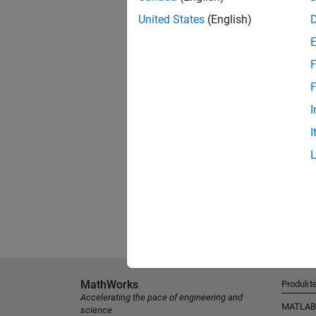
United States
(English)
F
F
I
I
MathWorks
Produkt
Accelerating the pace of engineering and
MATLAB
science