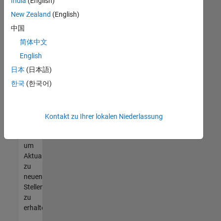
offenen
India
(English)
Stellen
New Zealand
(English)
finden
中国
können,
die
简体中文
Ihren
English
Qualifikationen
日本
(日本語)
entsprechen,
werden
한국
(한국어)
Sie
Mitglied
unseres
Kontakt zu Ihrer lokalen Niederlassung
Talent-
Netzwerks
,
um
Aktualisierungen
zu
neuen
Stellenangeboten
zu
erhalten.