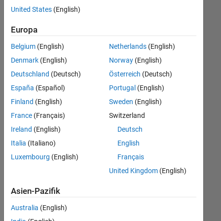
offenen
Human Resources
United States
(English)
Stellen,
die
Europa
Ihren
Suchkriterien
Belgium
(English)
Netherlands
(English)
entsprechen.
Denmark
(English)
Norway
(English)
Sie
Deutschland
(Deutsch)
Österreich
(Deutsch)
können
die
España
(Español)
Portugal
(English)
Suchkriterien
Finland
(English)
Sweden
(English)
weiter
France
(Français)
Switzerland
fassen
oder
Ireland
(English)
Deutsch
alle
Italia
(Italiano)
English
Stellenangebote
Luxembourg
(English)
Français
anzeigen
.
Wenn
United Kingdom
(English)
Sie
Asien-Pazifik
noch
immer
Australia
(English)
keine