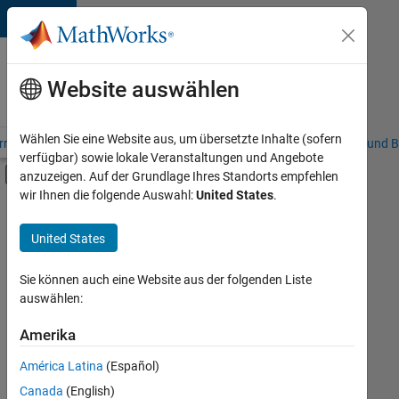
Weiter zum Inhalt
Karriere
bei
Website auswählen
MathWorks
Wählen Sie eine Website aus, um übersetzte Inhalte (sofern
riere – Übersicht
Stellensuche
Niederlassungen
Studierende und B
verfügbar) sowie lokale Veranstaltungen und Angebote
Umschaltung für Off-Canvas-Navigation
anzuzeigen. Auf der Grundlage Ihres Standorts empfehlen
Hauptinhalt
wir Ihnen die folgende Auswahl:
United States
.
FILTER:
Praktika
United States
+
7
Customer Support
Education Sales
Sie können auch eine Website aus der folgenden Liste
auswählen:
Inside Sales
Sales Operations
Amerika
Derzeit
gibt
Marketing Services
América Latina
(Español)
es
Finance and Operations
keine
Canada
(English)