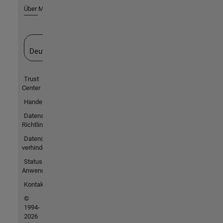
Über MathWorks
Website auswählen
Deutschland
Trust
Center
Handelsmarken
Datenschutz-
Richtlinien
Datendiebstahl
verhindern
Status von
Anwendungen
Kontakt
©
1994-
2026