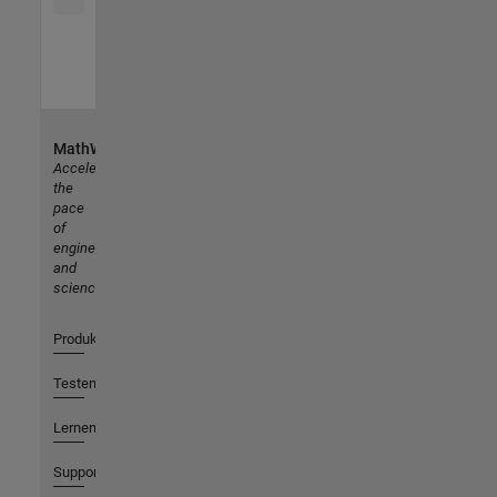
MathWorks
Accelerating
the
pace
of
engineering
and
science
Produkte
Testen oder Kaufen
Lernen
Support