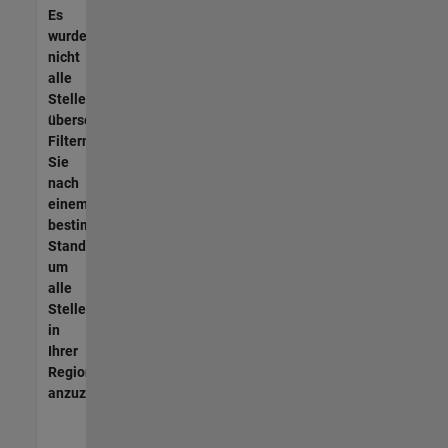
Es
wurden
nicht
alle
Stellen
übersetzt.
Filtern
Sie
nach
einem
bestimmten
Standort,
um
alle
Stellenangebote
in
Ihrer
Region
anzuzeigen.