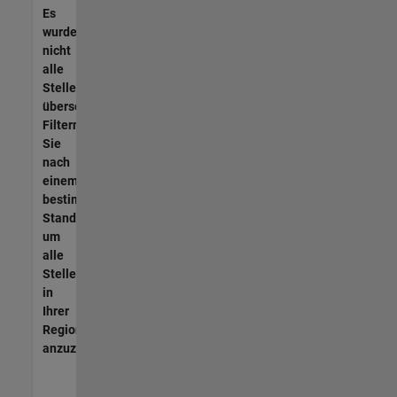
Es
wurden
nicht
alle
Stellen
übersetzt.
Filtern
Sie
nach
einem
bestimmten
Standort,
um
alle
Stellenangebote
in
Ihrer
Region
anzuzeigen.