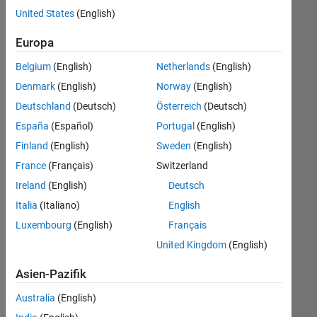
offenen
Büro- und Verwaltungsdienste
United States
(English)
Stellen,
die
Europa
Ihren
Suchkriterien
Belgium
(English)
Netherlands
(English)
entsprechen.
Denmark
(English)
Norway
(English)
Sie
Deutschland
(Deutsch)
Österreich
(Deutsch)
können
die
España
(Español)
Portugal
(English)
Suchkriterien
Finland
(English)
Sweden
(English)
weiter
France
(Français)
Switzerland
fassen
oder
Ireland
(English)
Deutsch
alle
Italia
(Italiano)
English
Stellenangebote
Luxembourg
(English)
Français
anzeigen
.
Wenn
United Kingdom
(English)
Sie
Asien-Pazifik
noch
immer
Australia
(English)
keine