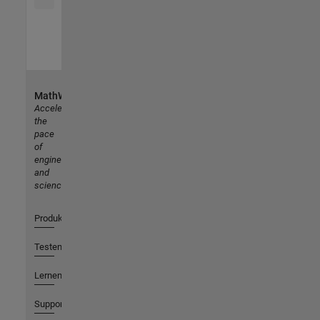
MathWorks
Accelerating
the
pace
of
engineering
and
science
Produkte
Testen oder Kaufen
Lernen
Support