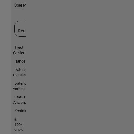
Über MathWorks
Website auswählen
Deutschland
Trust
Center
Handelsmarken
Datenschutz-
Richtlinien
Datendiebstahl
verhindern
Status von
Anwendungen
Kontakt
©
1994-
2026