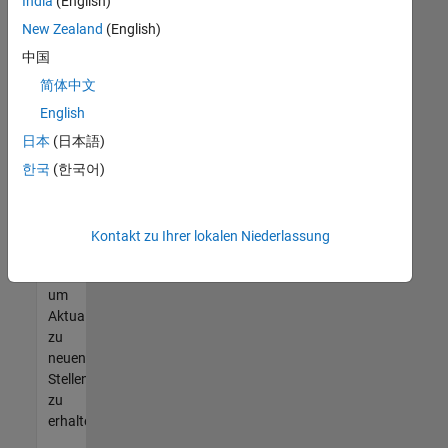
offenen
India
(English)
Stellen
New Zealand
(English)
finden
中国
können,
die
简体中文
Ihren
English
Qualifikationen
日本
(日本語)
entsprechen,
werden
한국
(한국어)
Sie
Mitglied
unseres
Kontakt zu Ihrer lokalen Niederlassung
Talent-
Netzwerks
,
um
Aktualisierungen
zu
neuen
Stellenangeboten
zu
erhalten.