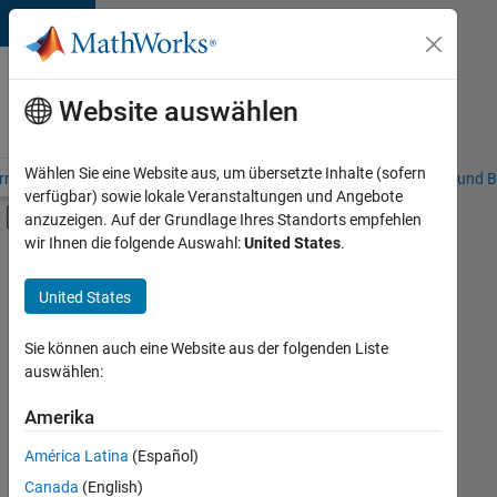
Weiter zum Inhalt
Karriere
bei
Website auswählen
MathWorks
Wählen Sie eine Website aus, um übersetzte Inhalte (sofern
riere – Übersicht
Stellensuche
Niederlassungen
Studierende und B
verfügbar) sowie lokale Veranstaltungen und Angebote
Umschaltung für Off-Canvas-Navigation
anzuzeigen. Auf der Grundlage Ihres Standorts empfehlen
Hauptinhalt
wir Ihnen die folgende Auswahl:
United States
.
FILTER:
Praktika
United States
+
7
Information Technology
Customer Support
Sie können auch eine Website aus der folgenden Liste
auswählen:
Education Sales
Sales Operations
Amerika
Derzeit
gibt
Finance and Operations
América Latina
(Español)
es
Human Resources
keine
Canada
(English)