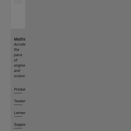
MathWorks
Accelerating
the
pace
of
engineering
and
science
Produkte
Testen oder Kaufen
Lernen
Support