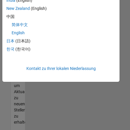
offenen
India
(English)
Stellen
New Zealand
(English)
finden
中国
können,
die
简体中文
Ihren
English
Qualifikationen
日本
(日本語)
entsprechen,
werden
한국
(한국어)
Sie
Mitglied
unseres
Kontakt zu Ihrer lokalen Niederlassung
Talent-
Netzwerks
,
um
Aktualisierungen
zu
neuen
Stellenangeboten
zu
erhalten.