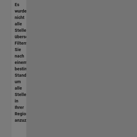
Es
wurden
nicht
alle
Stellen
übersetzt.
Filtern
Sie
nach
einem
bestimmten
Standort,
um
alle
Stellenangebote
in
Ihrer
Region
anzuzeigen.