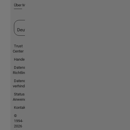
Über MathWorks
Website auswählen
Deutschland
Trust
Center
Handelsmarken
Datenschutz-
Richtlinien
Datendiebstahl
verhindern
Status von
Anwendungen
Kontakt
©
1994-
2026