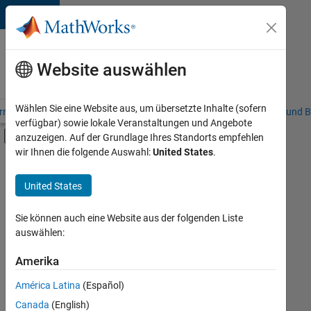
Weiter zum Inhalt
Karriere
bei
Website auswählen
MathWorks
Wählen Sie eine Website aus, um übersetzte Inhalte (sofern
riere – Übersicht
Stellensuche
Niederlassungen
Studierende und B
verfügbar) sowie lokale Veranstaltungen und Angebote
Umschaltung für Off-Canvas-Navigation
anzuzeigen. Auf der Grundlage Ihres Standorts empfehlen
Hauptinhalt
wir Ihnen die folgende Auswahl:
United States
.
FILTER:
Praktika
United States
+
7
Education Sales
Sales Operations
Sie können auch eine Website aus der folgenden Liste
auswählen:
Marketing Communications
Marketing Services
Amerika
Derzeit
gibt
Finance and Operations
América Latina
(Español)
es
Legal
keine
Canada
(English)