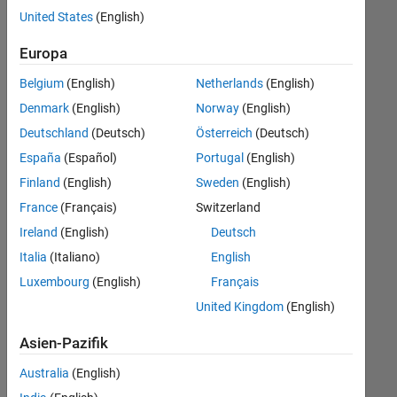
offenen
Legal
United States
(English)
Stellen,
die
Europa
Ihren
Suchkriterien
Belgium
(English)
Netherlands
(English)
entsprechen.
Denmark
(English)
Norway
(English)
Sie
Deutschland
(Deutsch)
Österreich
(Deutsch)
können
die
España
(Español)
Portugal
(English)
Suchkriterien
Finland
(English)
Sweden
(English)
weiter
France
(Français)
Switzerland
fassen
oder
Ireland
(English)
Deutsch
alle
Italia
(Italiano)
English
Stellenangebote
Luxembourg
(English)
Français
anzeigen
.
Wenn
United Kingdom
(English)
Sie
Asien-Pazifik
noch
immer
Australia
(English)
keine