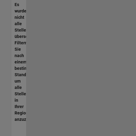
Es
wurden
nicht
alle
Stellen
übersetzt.
Filtern
Sie
nach
einem
bestimmten
Standort,
um
alle
Stellenangebote
in
Ihrer
Region
anzuzeigen.