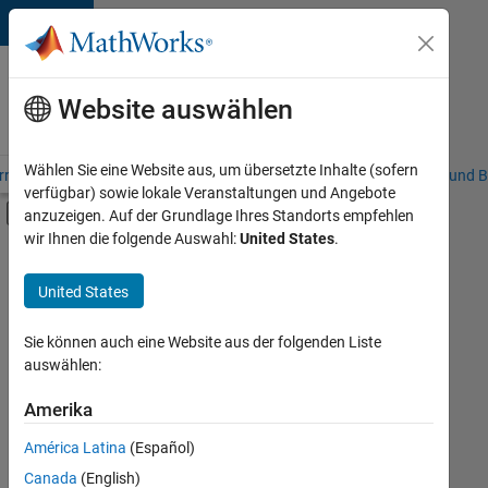
Weiter zum Inhalt
Karriere
bei
Website auswählen
MathWorks
Wählen Sie eine Website aus, um übersetzte Inhalte (sofern
riere – Übersicht
Stellensuche
Niederlassungen
Studierende und B
verfügbar) sowie lokale Veranstaltungen und Angebote
Umschaltung für Off-Canvas-Navigation
anzuzeigen. Auf der Grundlage Ihres Standorts empfehlen
Hauptinhalt
wir Ihnen die folgende Auswahl:
United States
.
FILTER:
Praktika
United States
+
7
Education Sales
Sales Operations
Sie können auch eine Website aus der folgenden Liste
auswählen:
Marketing Communications
Marketing Services
Amerika
Derzeit
gibt
Finance and Operations
América Latina
(Español)
es
Human Resources
keine
Canada
(English)