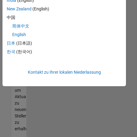
offenen
India
(English)
Stellen
New Zealand
(English)
finden
中国
können,
die
简体中文
Ihren
English
Qualifikationen
日本
(日本語)
entsprechen,
werden
한국
(한국어)
Sie
Mitglied
unseres
Kontakt zu Ihrer lokalen Niederlassung
Talent-
Netzwerks
,
um
Aktualisierungen
zu
neuen
Stellenangeboten
zu
erhalten.