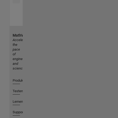
MathWorks
Accelerating
the
pace
of
engineering
and
science
Produkte
Testen oder Kaufen
Lernen
Support