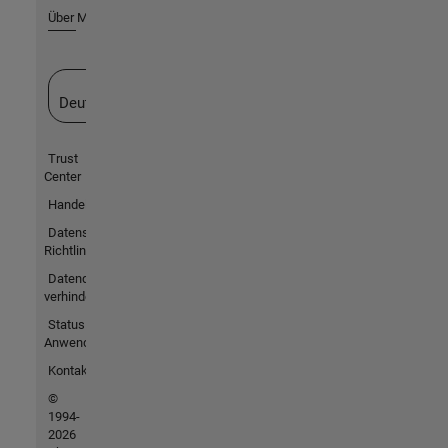
Über MathWorks
Website auswählen
Deutschland
Trust
Center
Handelsmarken
Datenschutz-
Richtlinien
Datendiebstahl
verhindern
Status von
Anwendungen
Kontakt
©
1994-
2026