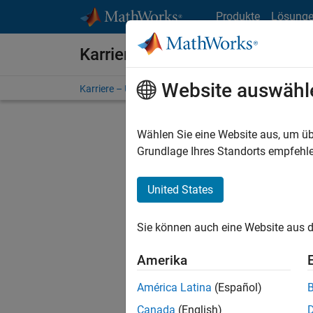
Weiter zum Inhalt
Produkte
Lösung
Karriere bei MathWorks
Website auswähl
Karriere – Übersicht
Stellensuche
Niederlassunge
Wählen Sie eine Website aus, um üb
FILTER:
Grundlage Ihres Standorts empfehle
United States
Derzeit
Sie könn
Sie können auch eine Website aus d
Stellen f
Aktualis
Amerika
Es wurde
América Latina
(Español)
Region a
Canada
(English)