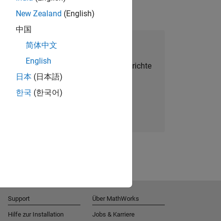
New Zealand
(English)
中国
alent Network beitreten
简体中文
English
Sie personalisierte Stellenangebote, Berichte
日本
(日本語)
und Unternehmensneuigkeiten.
한국
(한국어)
Melden Sie sich noch heute an
Support
Über MathWorks
Hilfe zur Installation
Jobs & Karriere