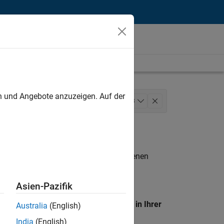
unt
en und Angebote anzuzeigen. Auf der
Sales Operations
+
3
n entsprechen.
eigen
. Wenn Sie noch immer keine offenen
 Mitglied unseres
Talent-Netzwerks
, um
Asien-Pazifik
en Standort, um alle Stellenangebote in Ihrer
Australia
(English)
India
(English)