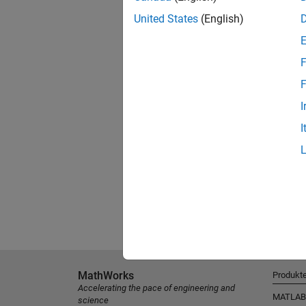
United States
(English)
F
F
I
I
MathWorks
Produkt
Accelerating the pace of engineering and
MATLAB
science