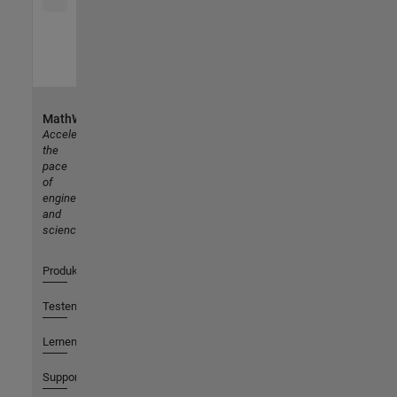
MathWorks
Accelerating
the
pace
of
engineering
and
science
Produkte
Testen oder Kaufen
Lernen
Support