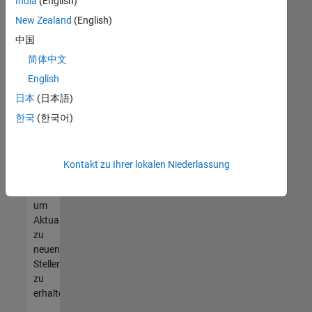
offenen
India
(English)
Stellen
New Zealand
(English)
finden
中国
können,
die
简体中文
Ihren
English
Qualifikationen
日本
(日本語)
entsprechen,
werden
한국
(한국어)
Sie
Mitglied
unseres
Kontakt zu Ihrer lokalen Niederlassung
Talent-
Netzwerks
,
um
Aktualisierungen
zu
neuen
Stellenangeboten
zu
erhalten.