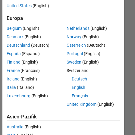
offenen
Büro- und Verwaltungsdienste
United States
(English)
Stellen,
die
Europa
Ihren
Suchkriterien
Belgium
(English)
Netherlands
(English)
entsprechen.
Denmark
(English)
Norway
(English)
Sie
Deutschland
(Deutsch)
Österreich
(Deutsch)
können
die
España
(Español)
Portugal
(English)
Suchkriterien
Finland
(English)
Sweden
(English)
weiter
France
(Français)
Switzerland
fassen
oder
Ireland
(English)
Deutsch
alle
Italia
(Italiano)
English
Stellenangebote
Luxembourg
(English)
Français
anzeigen
.
Wenn
United Kingdom
(English)
Sie
Asien-Pazifik
noch
immer
Australia
(English)
keine