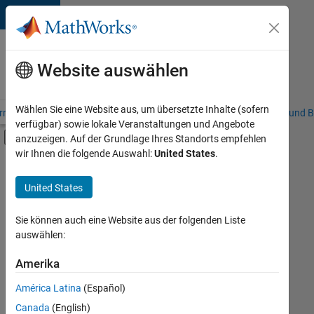
Weiter zum Inhalt
Karriere
bei
Website auswählen
MathWorks
Wählen Sie eine Website aus, um übersetzte Inhalte (sofern
riere – Übersicht
Stellensuche
Niederlassungen
Studierende und B
verfügbar) sowie lokale Veranstaltungen und Angebote
Umschaltung für Off-Canvas-Navigation
anzuzeigen. Auf der Grundlage Ihres Standorts empfehlen
Hauptinhalt
wir Ihnen die folgende Auswahl:
United States
.
FILTER:
Praktika
United States
+
7
Commercial Sales
Inside Sales
Sie können auch eine Website aus der folgenden Liste
auswählen:
Sales Operations
Marketing Communications
Amerika
Derzeit
gibt
Marketing Services
América Latina
(Español)
es
Human Resources
keine
Canada
(English)