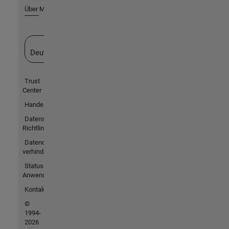
Über MathWorks
Website auswählen
Deutschland
Trust
Center
Handelsmarken
Datenschutz-
Richtlinien
Datendiebstahl
verhindern
Status von
Anwendungen
Kontakt
©
1994-
2026