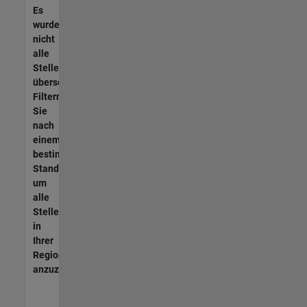
Es
wurden
nicht
alle
Stellen
übersetzt.
Filtern
Sie
nach
einem
bestimmten
Standort,
um
alle
Stellenangebote
in
Ihrer
Region
anzuzeigen.