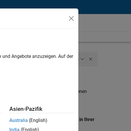
unt
en und Angebote anzuzeigen. Auf der
Sales Operations
+
4
 Verwaltungsdienste
n entsprechen.
eigen
. Wenn Sie noch immer keine offenen
 Mitglied unseres
Talent-Netzwerks
, um
Asien-Pazifik
en Standort, um alle Stellenangebote in Ihrer
Australia
(English)
India
(English)