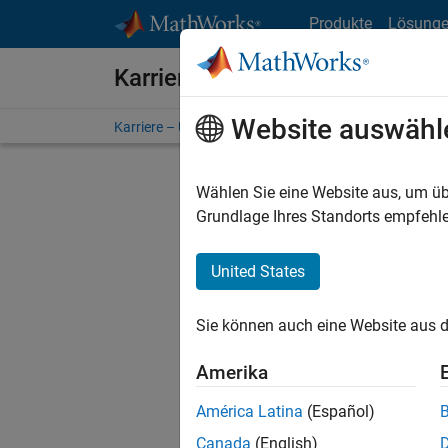
Weiter zum Inhalt
Produkte
Lösung
Karriere bei MathWorks
Website auswähl
Karriere – Übersicht
Stellensuche
Niederlassunge
Wählen Sie eine Website aus, um üb
FILTER:
Grundlage Ihres Standorts empfehle
United States
Derzeit
Sie könn
Sie können auch eine Website aus d
Stellen f
Aktualis
Amerika
Es wurde
América Latina
(Español)
Region a
Canada
(English)