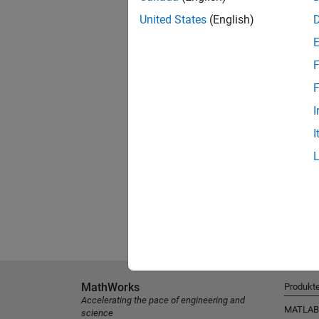
United States
(English)
F
F
I
I
MathWorks
Produkt
Accelerating the pace of engineering and
MATLAB
science