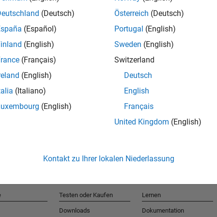
Deutschland
(Deutsch)
Österreich
(Deutsch)
España
(Español)
Portugal
(English)
T
inland
(English)
Sweden
(English)
rance
(Français)
Switzerland
Erhalten 
reland
(English)
Deutsch
talia
(Italiano)
English
Luxembourg
(English)
Français
United Kingdom
(English)
Kontakt zu Ihrer lokalen Niederlassung
e
Testen oder Kaufen
Lernen
Downloads
Dokumentation