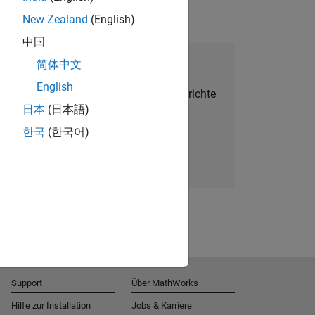
New Zealand
(English)
中国
alent Network beitreten
简体中文
English
Sie personalisierte Stellenangebote, Berichte
日本
(日本語)
und Unternehmensneuigkeiten.
한국
(한국어)
Melden Sie sich noch heute an
Support
Über MathWorks
Hilfe zur Installation
Jobs & Karriere