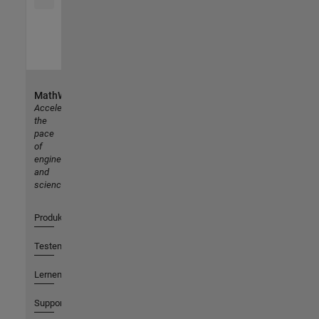
MathWorks
Accelerating
the
pace
of
engineering
and
science
Produkte
Testen oder Kaufen
Lernen
Support