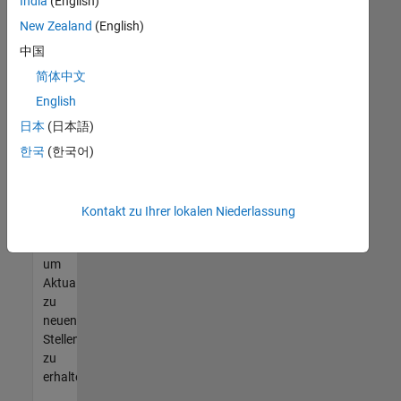
offenen
India
(English)
Stellen
New Zealand
(English)
finden
中国
können,
die
简体中文
Ihren
English
Qualifikationen
日本
(日本語)
entsprechen,
werden
한국
(한국어)
Sie
Mitglied
unseres
Kontakt zu Ihrer lokalen Niederlassung
Talent-
Netzwerks
,
um
Aktualisierungen
zu
neuen
Stellenangeboten
zu
erhalten.