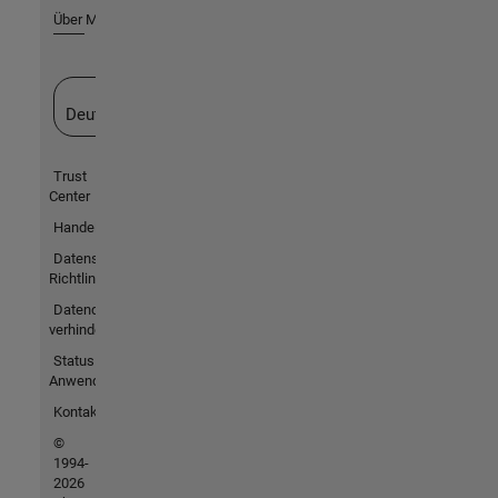
Über MathWorks
Website auswählen
Deutschland
Trust
Center
Handelsmarken
Datenschutz-
Richtlinien
Datendiebstahl
verhindern
Status von
Anwendungen
Kontakt
©
1994-
2026