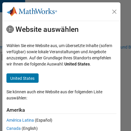
Weiter zum Inhalt
Karriere
bei
Website auswählen
MathWorks
Wählen Sie eine Website aus, um übersetzte Inhalte (sofern
riere – Übersicht
Stellensuche
Niederlassungen
Studierende und B
verfügbar) sowie lokale Veranstaltungen und Angebote
Umschaltung für Off-Canvas-Navigation
anzuzeigen. Auf der Grundlage Ihres Standorts empfehlen
Hauptinhalt
wir Ihnen die folgende Auswahl:
United States
.
FILTER:
Praktika
United States
+
7
Information Technology
Commercial Sales
Sie können auch eine Website aus der folgenden Liste
auswählen:
Inside Sales
Marketing Communications
Amerika
Derzeit
gibt
Human Resources
América Latina
(Español)
es
Legal
keine
Canada
(English)