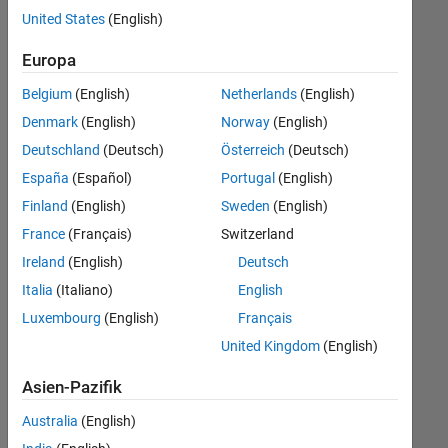
offenen
Büro- und Verwaltungsdienste
United States
(English)
Stellen,
die
Europa
Ihren
Suchkriterien
Belgium
(English)
Netherlands
(English)
entsprechen.
Denmark
(English)
Norway
(English)
Sie
Deutschland
(Deutsch)
Österreich
(Deutsch)
können
die
España
(Español)
Portugal
(English)
Suchkriterien
Finland
(English)
Sweden
(English)
weiter
France
(Français)
Switzerland
fassen
oder
Ireland
(English)
Deutsch
alle
Italia
(Italiano)
English
Stellenangebote
Luxembourg
(English)
Français
anzeigen
.
Wenn
United Kingdom
(English)
Sie
Asien-Pazifik
noch
immer
Australia
(English)
keine