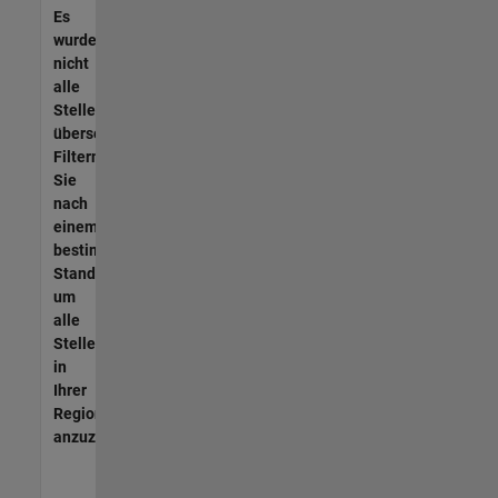
Es
wurden
nicht
alle
Stellen
übersetzt.
Filtern
Sie
nach
einem
bestimmten
Standort,
um
alle
Stellenangebote
in
Ihrer
Region
anzuzeigen.