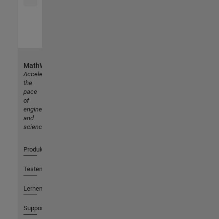
MathWorks
Accelerating
the
pace
of
engineering
and
science
Produkte
Testen oder Kaufen
Lernen
Support