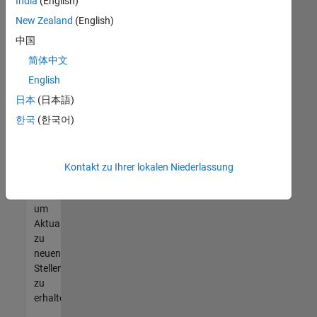
offenen
India
(English)
Stellen
New Zealand
(English)
finden
中国
können,
die
简体中文
Ihren
English
Qualifikationen
日本
(日本語)
entsprechen,
werden
한국
(한국어)
Sie
Mitglied
unseres
Kontakt zu Ihrer lokalen Niederlassung
Talent-
Netzwerks
,
um
Aktualisierungen
zu
neuen
Stellenangeboten
zu
erhalten.