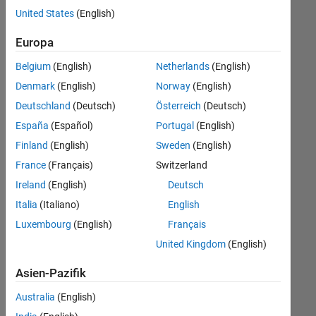
offenen
Legal
United States
(English)
Stellen,
die
Europa
Ihren
Suchkriterien
Belgium
(English)
Netherlands
(English)
entsprechen.
Denmark
(English)
Norway
(English)
Sie
Deutschland
(Deutsch)
Österreich
(Deutsch)
können
die
España
(Español)
Portugal
(English)
Suchkriterien
Finland
(English)
Sweden
(English)
weiter
France
(Français)
Switzerland
fassen
oder
Ireland
(English)
Deutsch
alle
Italia
(Italiano)
English
Stellenangebote
Luxembourg
(English)
Français
anzeigen
.
Wenn
United Kingdom
(English)
Sie
Asien-Pazifik
noch
immer
Australia
(English)
keine