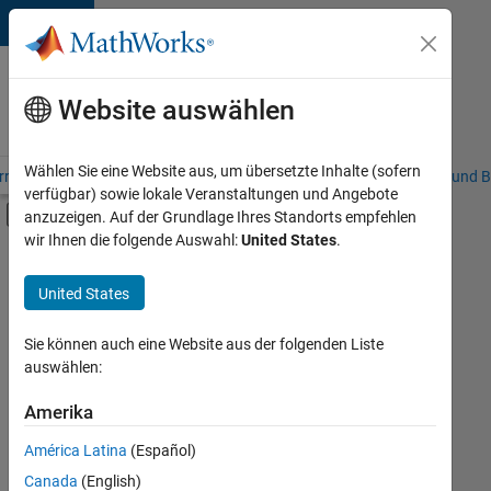
Weiter zum Inhalt
Karriere
bei
Website auswählen
MathWorks
Wählen Sie eine Website aus, um übersetzte Inhalte (sofern
riere – Übersicht
Stellensuche
Niederlassungen
Studierende und B
verfügbar) sowie lokale Veranstaltungen und Angebote
Umschaltung für Off-Canvas-Navigation
anzuzeigen. Auf der Grundlage Ihres Standorts empfehlen
Hauptinhalt
wir Ihnen die folgende Auswahl:
United States
.
FILTER:
Praktika
United States
+
7
Information Technology
Commercial Sales
Sie können auch eine Website aus der folgenden Liste
auswählen:
Inside Sales
Sales Operations
Amerika
Derzeit
gibt
Marketing Communications
América Latina
(Español)
es
Human Resources
keine
Canada
(English)