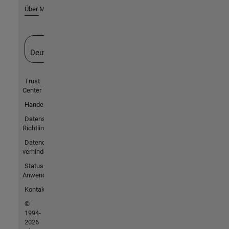
Über MathWorks
Website auswählen
Deutschland
Trust
Center
Handelsmarken
Datenschutz-
Richtlinien
Datendiebstahl
verhindern
Status von
Anwendungen
Kontakt
©
1994-
2026