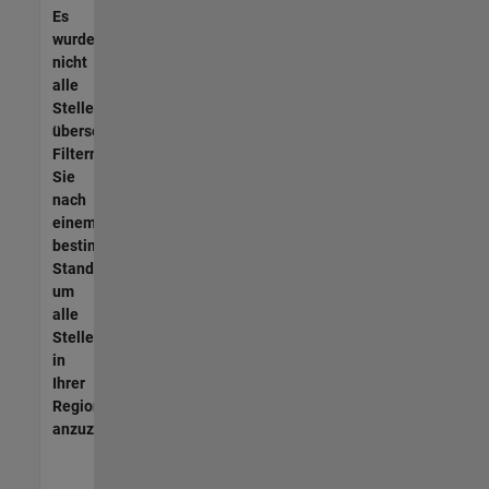
Es
wurden
nicht
alle
Stellen
übersetzt.
Filtern
Sie
nach
einem
bestimmten
Standort,
um
alle
Stellenangebote
in
Ihrer
Region
anzuzeigen.