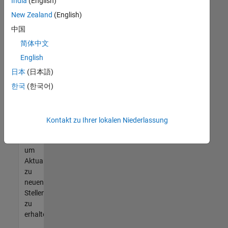
offenen
India
(English)
Stellen
New Zealand
(English)
finden
中国
können,
die
简体中文
Ihren
English
Qualifikationen
日本
(日本語)
entsprechen,
werden
한국
(한국어)
Sie
Mitglied
unseres
Kontakt zu Ihrer lokalen Niederlassung
Talent-
Netzwerks
,
um
Aktualisierungen
zu
neuen
Stellenangeboten
zu
erhalten.