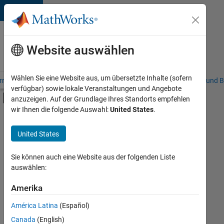
Weiter zum Inhalt
Karriere
bei
Website auswählen
MathWorks
Wählen Sie eine Website aus, um übersetzte Inhalte (sofern
riere – Übersicht
Stellensuche
Niederlassungen
Studierende und B
verfügbar) sowie lokale Veranstaltungen und Angebote
Umschaltung für Off-Canvas-Navigation
anzuzeigen. Auf der Grundlage Ihres Standorts empfehlen
Hauptinhalt
wir Ihnen die folgende Auswahl:
United States
.
FILTER:
Praktika
United States
+
8
Information Technology
Commercial Sales
Sie können auch eine Website aus der folgenden Liste
auswählen:
Inside Sales
Marketing Communications
Amerika
Derzeit
gibt
Finance and Operations
América Latina
(Español)
es
Human Resources
keine
Canada
(English)