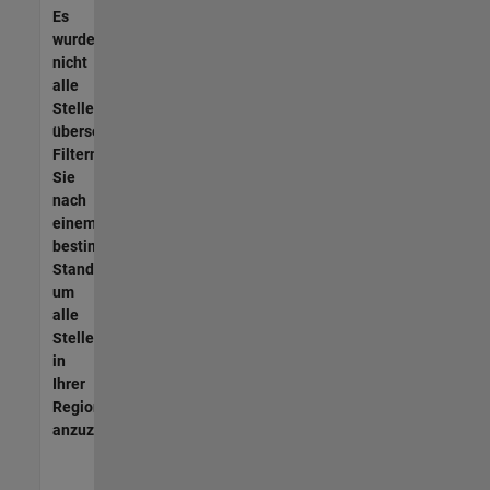
Es
wurden
nicht
alle
Stellen
übersetzt.
Filtern
Sie
nach
einem
bestimmten
Standort,
um
alle
Stellenangebote
in
Ihrer
Region
anzuzeigen.