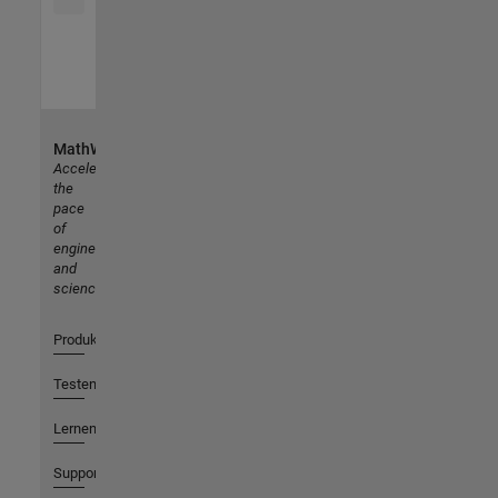
MathWorks
Accelerating
the
pace
of
engineering
and
science
Produkte
Testen oder Kaufen
Lernen
Support