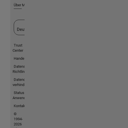
Über MathWorks
Website auswählen
Deutschland
Trust
Center
Handelsmarken
Datenschutz-
Richtlinien
Datendiebstahl
verhindern
Status von
Anwendungen
Kontakt
©
1994-
2026