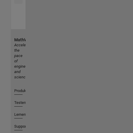
MathWorks
Accelerating
the
pace
of
engineering
and
science
Produkte
Testen oder Kaufen
Lernen
Support