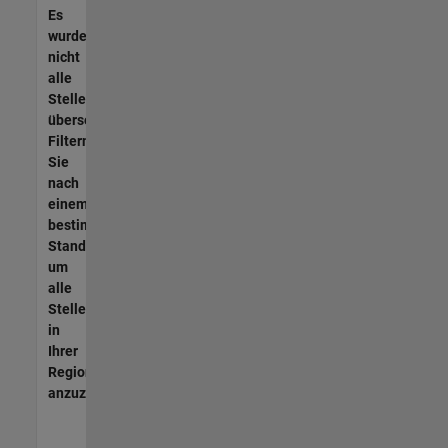
Es
wurden
nicht
alle
Stellen
übersetzt.
Filtern
Sie
nach
einem
bestimmten
Standort,
um
alle
Stellenangebote
in
Ihrer
Region
anzuzeigen.