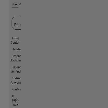
Über MathWorks
Website auswählen
Deutschland
Trust
Center
Handelsmarken
Datenschutz-
Richtlinien
Datendiebstahl
verhindern
Status von
Anwendungen
Kontakt
©
1994-
2026