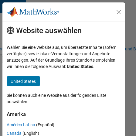
Weiter zum Inhalt
Karriere
bei
Website auswählen
MathWorks
Wählen Sie eine Website aus, um übersetzte Inhalte (sofern
riere – Übersicht
Stellensuche
Niederlassungen
Studierende und B
verfügbar) sowie lokale Veranstaltungen und Angebote
Umschaltung für Off-Canvas-Navigation
anzuzeigen. Auf der Grundlage Ihres Standorts empfehlen
Hauptinhalt
wir Ihnen die folgende Auswahl:
United States
.
FILTER:
Praktika
United States
+
8
Information Technology
Commercial Sales
Sie können auch eine Website aus der folgenden Liste
auswählen:
Inside Sales
Marketing Communications
Amerika
Derzeit
gibt
Marketing Services
América Latina
(Español)
es
Finance and Operations
keine
Canada
(English)