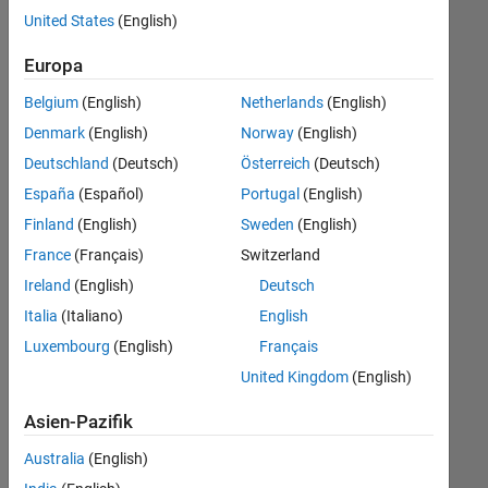
offenen
Legal
United States
(English)
Stellen,
die
Büro- und Verwaltungsdienste
Europa
Ihren
Suchkriterien
Belgium
(English)
Netherlands
(English)
entsprechen.
Denmark
(English)
Norway
(English)
Sie
Deutschland
(Deutsch)
Österreich
(Deutsch)
können
die
España
(Español)
Portugal
(English)
Suchkriterien
Finland
(English)
Sweden
(English)
weiter
France
(Français)
Switzerland
fassen
oder
Ireland
(English)
Deutsch
alle
Italia
(Italiano)
English
Stellenangebote
Luxembourg
(English)
Français
anzeigen
.
Wenn
United Kingdom
(English)
Sie
Asien-Pazifik
noch
immer
Australia
(English)
keine