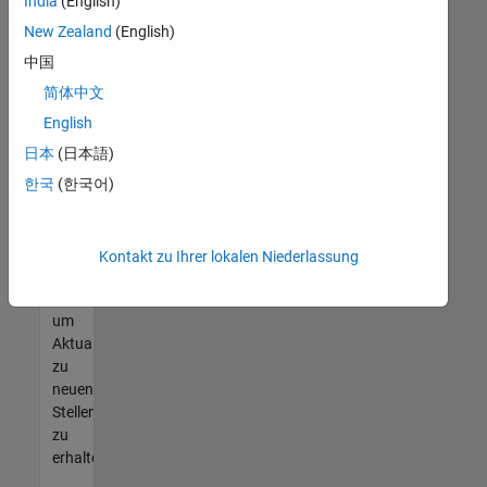
offenen
India
(English)
Stellen
New Zealand
(English)
finden
中国
können,
die
简体中文
Ihren
English
Qualifikationen
日本
(日本語)
entsprechen,
werden
한국
(한국어)
Sie
Mitglied
unseres
Kontakt zu Ihrer lokalen Niederlassung
Talent-
Netzwerks
,
um
Aktualisierungen
zu
neuen
Stellenangeboten
zu
erhalten.