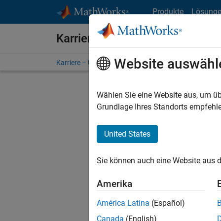
Weiter zum Inhalt
Produkte
Lösung
Karriere bei MathWorks
Website auswähl
Karriere – Übersicht
Stellensuche
Niederlassunge
Wählen Sie eine Website aus, um üb
FILTER:
Grundlage Ihres Standorts empfehle
United States
Derzeit
Sie könn
Sie können auch eine Website aus d
Stellen f
Aktualis
Amerika
Es wurde
América Latina
(Español)
Region a
Canada
(English)