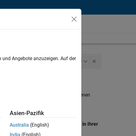
unt
en und Angebote anzuzeigen. Auf der
Marketing Communications
+
3
n entsprechen.
eigen
. Wenn Sie noch immer keine offenen
 Mitglied unseres
Talent-Netzwerks
, um
Asien-Pazifik
en Standort, um alle Stellenangebote in Ihrer
Australia
(English)
India
(English)