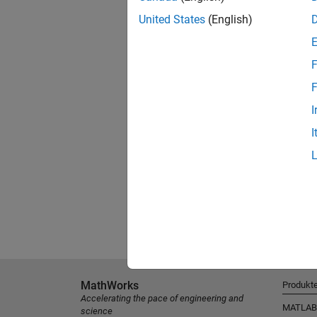
United States
(English)
F
F
I
I
MathWorks
Produkt
Accelerating the pace of engineering and
MATLAB
science