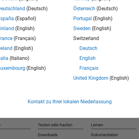
Deutschland
(Deutsch)
Österreich
(Deutsch)
España
(Español)
Portugal
(English)
T
inland
(English)
Sweden
(English)
rance
(Français)
Switzerland
Erhalten 
reland
(English)
Deutsch
talia
(Italiano)
English
Luxembourg
(English)
Français
United Kingdom
(English)
Kontakt zu Ihrer lokalen Niederlassung
e
Testen oder Kaufen
Lernen
Downloads
Dokumentation