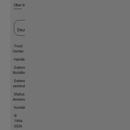
Über MathWorks
Website auswählen
Deutschland
Trust
Center
Handelsmarken
Datenschutz-
Richtlinien
Datendiebstahl
verhindern
Status von
Anwendungen
Kontakt
©
1994-
2026