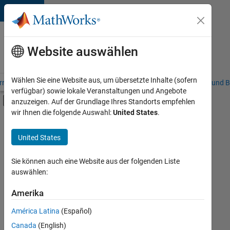
Weiter zum Inhalt
Karriere
bei
Website auswählen
MathWorks
Wählen Sie eine Website aus, um übersetzte Inhalte (sofern
riere – Übersicht
Stellensuche
Niederlassungen
Studierende und B
verfügbar) sowie lokale Veranstaltungen und Angebote
Umschaltung für Off-Canvas-Navigation
anzuzeigen. Auf der Grundlage Ihres Standorts empfehlen
Hauptinhalt
wir Ihnen die folgende Auswahl:
United States
.
FILTER:
Praktika
United States
+
8
Information Technology
Commercial Sales
Sie können auch eine Website aus der folgenden Liste
auswählen:
Customer Support
Sales Operations
Amerika
Derzeit
gibt
Marketing Communications
América Latina
(Español)
es
Marketing Services
keine
Canada
(English)