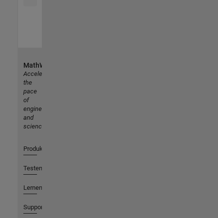
MathWorks
Accelerating
the
pace
of
engineering
and
science
Produkte
Testen oder Kaufen
Lernen
Support