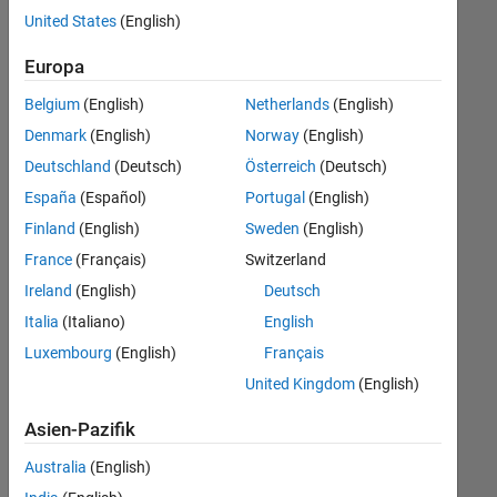
offenen
Human Resources
United States
(English)
Stellen,
die
Büro- und Verwaltungsdienste
Europa
Ihren
Suchkriterien
Belgium
(English)
Netherlands
(English)
entsprechen.
Denmark
(English)
Norway
(English)
Sie
Deutschland
(Deutsch)
Österreich
(Deutsch)
können
die
España
(Español)
Portugal
(English)
Suchkriterien
Finland
(English)
Sweden
(English)
weiter
France
(Français)
Switzerland
fassen
oder
Ireland
(English)
Deutsch
alle
Italia
(Italiano)
English
Stellenangebote
Luxembourg
(English)
Français
anzeigen
.
Wenn
United Kingdom
(English)
Sie
Asien-Pazifik
noch
immer
Australia
(English)
keine