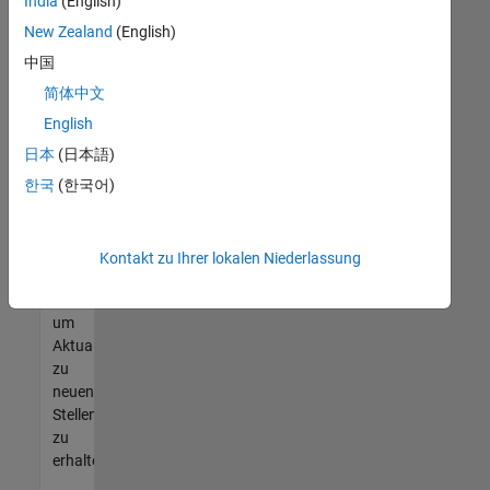
offenen
India
(English)
Stellen
New Zealand
(English)
finden
中国
können,
die
简体中文
Ihren
English
Qualifikationen
日本
(日本語)
entsprechen,
werden
한국
(한국어)
Sie
Mitglied
unseres
Kontakt zu Ihrer lokalen Niederlassung
Talent-
Netzwerks
,
um
Aktualisierungen
zu
neuen
Stellenangeboten
zu
erhalten.