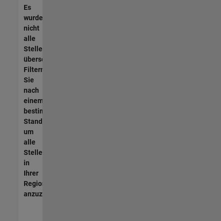
Es
wurden
nicht
alle
Stellen
übersetzt.
Filtern
Sie
nach
einem
bestimmten
Standort,
um
alle
Stellenangebote
in
Ihrer
Region
anzuzeigen.