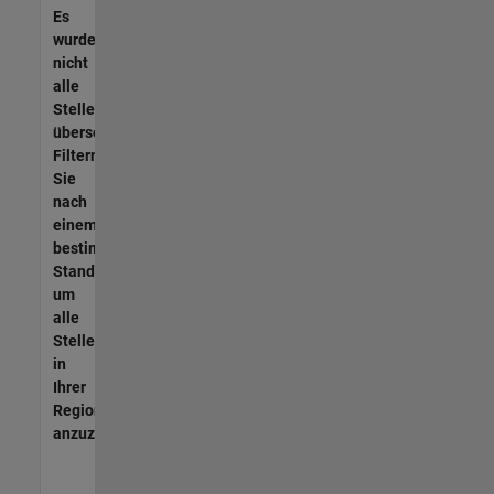
Es
wurden
nicht
alle
Stellen
übersetzt.
Filtern
Sie
nach
einem
bestimmten
Standort,
um
alle
Stellenangebote
in
Ihrer
Region
anzuzeigen.