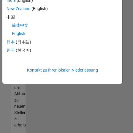
offenen
India
(English)
Stellen
New Zealand
(English)
finden
中国
können,
die
简体中文
Ihren
English
Qualifikationen
日本
(日本語)
entsprechen,
werden
한국
(한국어)
Sie
Mitglied
unseres
Kontakt zu Ihrer lokalen Niederlassung
Talent-
Netzwerks
,
um
Aktualisierungen
zu
neuen
Stellenangeboten
zu
erhalten.