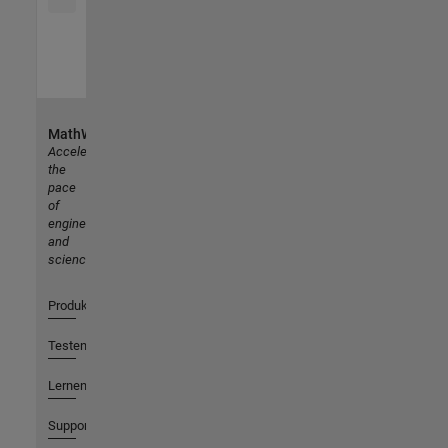
MathWorks
Accelerating
the
pace
of
engineering
and
science
Produkte
Testen oder Kaufen
Lernen
Support