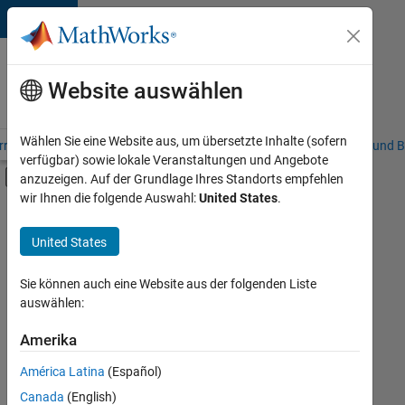
Weiter zum Inhalt
Karriere
bei
Website auswählen
MathWorks
Wählen Sie eine Website aus, um übersetzte Inhalte (sofern
riere – Übersicht
Stellensuche
Niederlassungen
Studierende und B
verfügbar) sowie lokale Veranstaltungen und Angebote
Umschaltung für Off-Canvas-Navigation
anzuzeigen. Auf der Grundlage Ihres Standorts empfehlen
Hauptinhalt
wir Ihnen die folgende Auswahl:
United States
.
FILTER:
Praktika
United States
+
8
Commercial Sales
Customer Support
Sie können auch eine Website aus der folgenden Liste
auswählen:
Sales Operations
Marketing Communications
Amerika
Derzeit
gibt
Marketing Services
América Latina
(Español)
es
Finance and Operations
keine
Canada
(English)