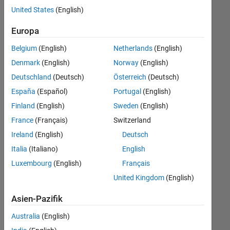
offenen
Legal
United States
(English)
Stellen,
die
Büro- und Verwaltungsdienste
Europa
Ihren
Suchkriterien
Belgium
(English)
Netherlands
(English)
entsprechen.
Denmark
(English)
Norway
(English)
Sie
Deutschland
(Deutsch)
Österreich
(Deutsch)
können
die
España
(Español)
Portugal
(English)
Suchkriterien
Finland
(English)
Sweden
(English)
weiter
France
(Français)
Switzerland
fassen
oder
Ireland
(English)
Deutsch
alle
Italia
(Italiano)
English
Stellenangebote
Luxembourg
(English)
Français
anzeigen
.
Wenn
United Kingdom
(English)
Sie
Asien-Pazifik
noch
immer
Australia
(English)
keine