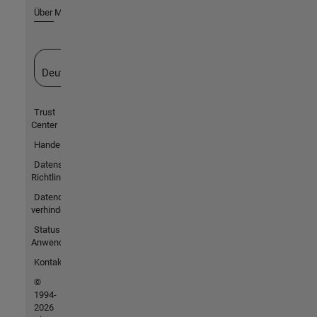
Über MathWorks
Website auswählen
Deutschland
Trust
Center
Handelsmarken
Datenschutz-
Richtlinien
Datendiebstahl
verhindern
Status von
Anwendungen
Kontakt
©
1994-
2026