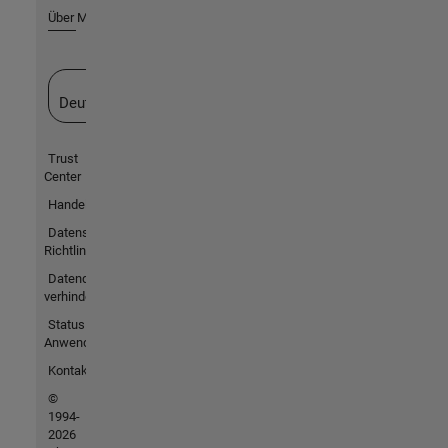
Über MathWorks
Website auswählen
Deutschland
Trust
Center
Handelsmarken
Datenschutz-
Richtlinien
Datendiebstahl
verhindern
Status von
Anwendungen
Kontakt
©
1994-
2026