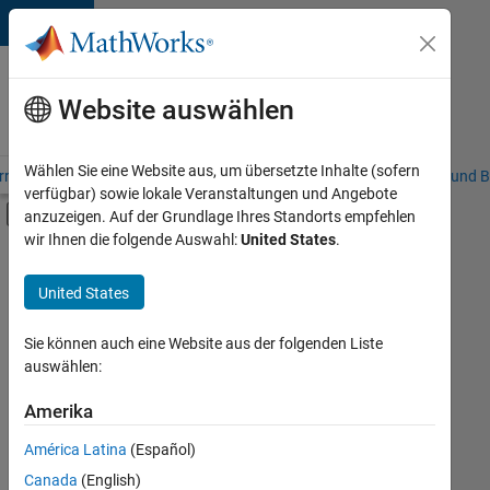
Weiter zum Inhalt
Karriere
bei
Website auswählen
MathWorks
Wählen Sie eine Website aus, um übersetzte Inhalte (sofern
riere – Übersicht
Stellensuche
Niederlassungen
Studierende und B
verfügbar) sowie lokale Veranstaltungen und Angebote
Umschaltung für Off-Canvas-Navigation
anzuzeigen. Auf der Grundlage Ihres Standorts empfehlen
Hauptinhalt
wir Ihnen die folgende Auswahl:
United States
.
FILTER:
Praktika
United States
+
7
Commercial Sales
Customer Support
Sie können auch eine Website aus der folgenden Liste
auswählen:
Inside Sales
Sales Operations
Amerika
Derzeit
gibt
Finance and Operations
América Latina
(Español)
es
Human Resources
keine
Canada
(English)