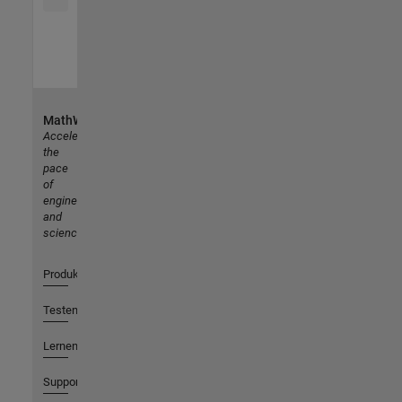
MathWorks
Accelerating
the
pace
of
engineering
and
science
Produkte
Testen oder Kaufen
Lernen
Support