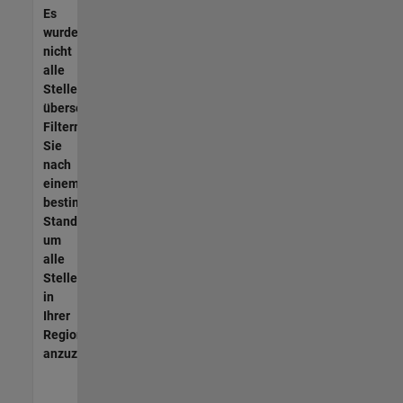
Es
wurden
nicht
alle
Stellen
übersetzt.
Filtern
Sie
nach
einem
bestimmten
Standort,
um
alle
Stellenangebote
in
Ihrer
Region
anzuzeigen.