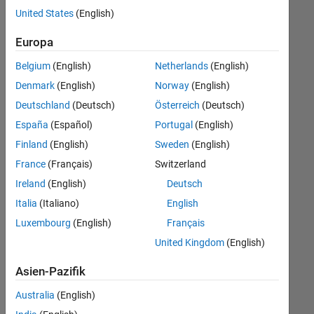
offenen
Büro- und Verwaltungsdienste
United States
(English)
Stellen,
die
Europa
Ihren
Suchkriterien
Belgium
(English)
Netherlands
(English)
entsprechen.
Denmark
(English)
Norway
(English)
Sie
Deutschland
(Deutsch)
Österreich
(Deutsch)
können
die
España
(Español)
Portugal
(English)
Suchkriterien
Finland
(English)
Sweden
(English)
weiter
France
(Français)
Switzerland
fassen
oder
Ireland
(English)
Deutsch
alle
Italia
(Italiano)
English
Stellenangebote
Luxembourg
(English)
Français
anzeigen
.
Wenn
United Kingdom
(English)
Sie
Asien-Pazifik
noch
immer
Australia
(English)
keine