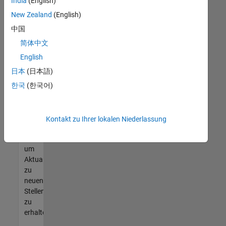
offenen
India
(English)
Stellen
New Zealand
(English)
finden
中国
können,
die
简体中文
Ihren
English
Qualifikationen
日本
(日本語)
entsprechen,
werden
한국
(한국어)
Sie
Mitglied
unseres
Kontakt zu Ihrer lokalen Niederlassung
Talent-
Netzwerks
,
um
Aktualisierungen
zu
neuen
Stellenangeboten
zu
erhalten.