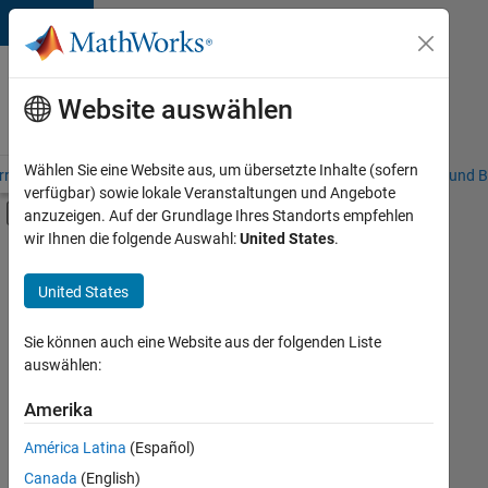
Weiter zum Inhalt
Karriere
bei
Website auswählen
MathWorks
Wählen Sie eine Website aus, um übersetzte Inhalte (sofern
riere – Übersicht
Stellensuche
Niederlassungen
Studierende und B
verfügbar) sowie lokale Veranstaltungen und Angebote
Umschaltung für Off-Canvas-Navigation
anzuzeigen. Auf der Grundlage Ihres Standorts empfehlen
Hauptinhalt
wir Ihnen die folgende Auswahl:
United States
.
FILTER:
Praktika
United States
+
7
Commercial Sales
Customer Support
Sie können auch eine Website aus der folgenden Liste
auswählen:
Inside Sales
Finance and Operations
Amerika
Derzeit
gibt
Human Resources
América Latina
(Español)
es
Legal
keine
Canada
(English)