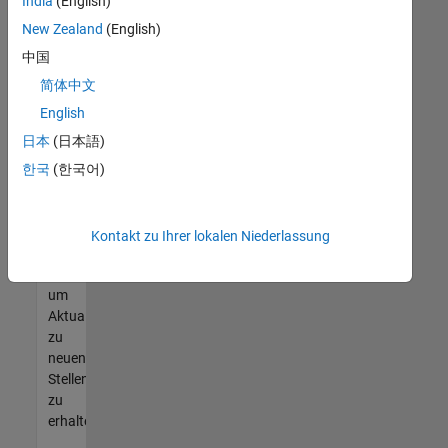
offenen
India
(English)
Stellen
New Zealand
(English)
finden
中国
können,
die
简体中文
Ihren
English
Qualifikationen
日本
(日本語)
entsprechen,
werden
한국
(한국어)
Sie
Mitglied
unseres
Kontakt zu Ihrer lokalen Niederlassung
Talent-
Netzwerks
,
um
Aktualisierungen
zu
neuen
Stellenangeboten
zu
erhalten.