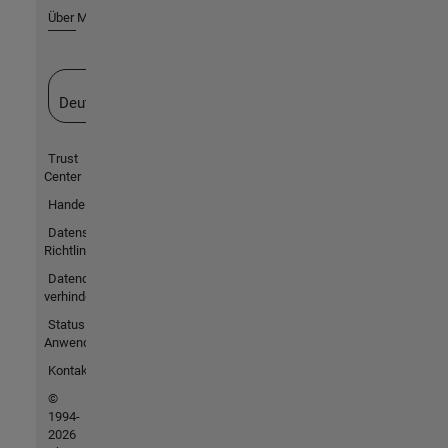
Über MathWorks
Website auswählen
Deutschland
Trust
Center
Handelsmarken
Datenschutz-
Richtlinien
Datendiebstahl
verhindern
Status von
Anwendungen
Kontakt
©
1994-
2026