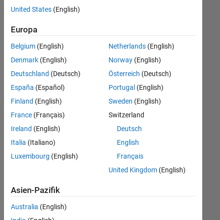
offenen
Büro- und Verwaltungsdienste
United States
(English)
Stellen,
die
Europa
Ihren
Suchkriterien
Belgium
(English)
Netherlands
(English)
entsprechen.
Denmark
(English)
Norway
(English)
Sie
Deutschland
(Deutsch)
Österreich
(Deutsch)
können
die
España
(Español)
Portugal
(English)
Suchkriterien
Finland
(English)
Sweden
(English)
weiter
France
(Français)
Switzerland
fassen
oder
Ireland
(English)
Deutsch
alle
Italia
(Italiano)
English
Stellenangebote
Luxembourg
(English)
Français
anzeigen
.
Wenn
United Kingdom
(English)
Sie
Asien-Pazifik
noch
immer
Australia
(English)
keine