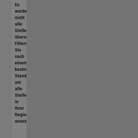
Es
wurden
nicht
alle
Stellen
übersetzt.
Filtern
Sie
nach
einem
bestimmten
Standort,
um
alle
Stellenangebote
in
Ihrer
Region
anzuzeigen.