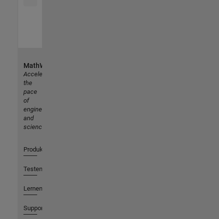
MathWorks
Accelerating
the
pace
of
engineering
and
science
Produkte
Testen oder Kaufen
Lernen
Support