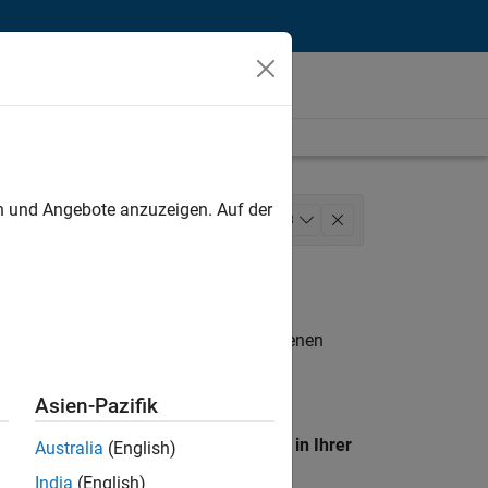
unt
en und Angebote anzuzeigen. Auf der
upport
Finance and Operations
+
3
n entsprechen.
eigen
. Wenn Sie noch immer keine offenen
 Mitglied unseres
Talent-Netzwerks
, um
Asien-Pazifik
en Standort, um alle Stellenangebote in Ihrer
Australia
(English)
India
(English)