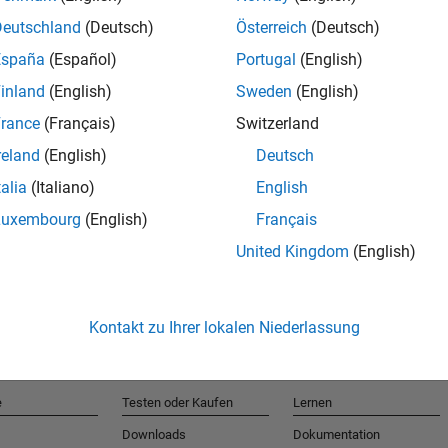
Deutschland
(Deutsch)
Österreich
(Deutsch)
España
(Español)
Portugal
(English)
T
inland
(English)
Sweden
(English)
rance
(Français)
Switzerland
Erhalten 
reland
(English)
Deutsch
talia
(Italiano)
English
Luxembourg
(English)
Français
United Kingdom
(English)
Kontakt zu Ihrer lokalen Niederlassung
e
Testen oder Kaufen
Lernen
Downloads
Dokumentation