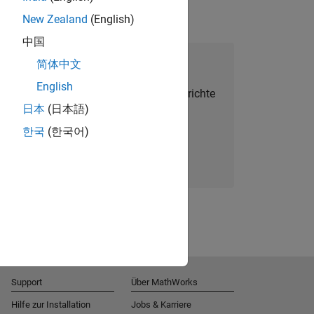
New Zealand
(English)
中国
alent Network beitreten
简体中文
English
Sie personalisierte Stellenangebote, Berichte
日本
(日本語)
und Unternehmensneuigkeiten.
한국
(한국어)
Melden Sie sich noch heute an
Support
Über MathWorks
Hilfe zur Installation
Jobs & Karriere