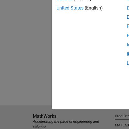
United States
(English)
F
F
I
I
MathWorks
Produkt
Accelerating the pace of engineering and
MATLAB
science