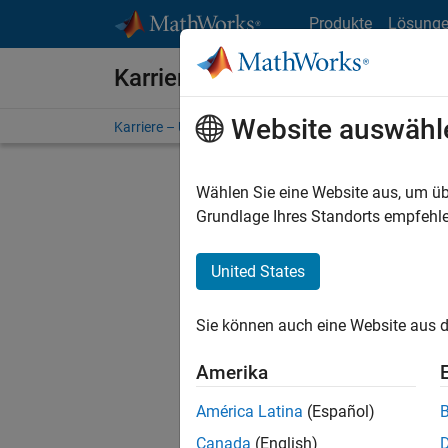
Weiter zum Inhalt
Produkte
Lösung
Karriere bei MathWorks
Website auswähl
Karriere – Übersicht
Stellensuche
Niederlassunge
Wählen Sie eine Website aus, um üb
FILTER:
Grundlage Ihres Standorts empfehle
United States
Derzeit
Sie könn
Sie können auch eine Website aus d
Stellen f
Aktualis
Amerika
Es wurde
América Latina
(Español)
Region a
Canada
(English)