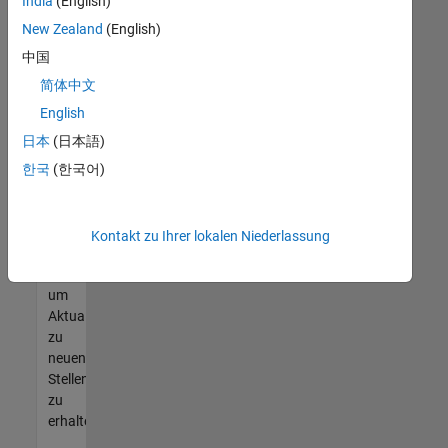
offenen
India
(English)
Stellen
New Zealand
(English)
finden
中国
können,
die
简体中文
Ihren
English
Qualifikationen
日本
(日本語)
entsprechen,
werden
한국
(한국어)
Sie
Mitglied
unseres
Kontakt zu Ihrer lokalen Niederlassung
Talent-
Netzwerks
,
um
Aktualisierungen
zu
neuen
Stellenangeboten
zu
erhalten.