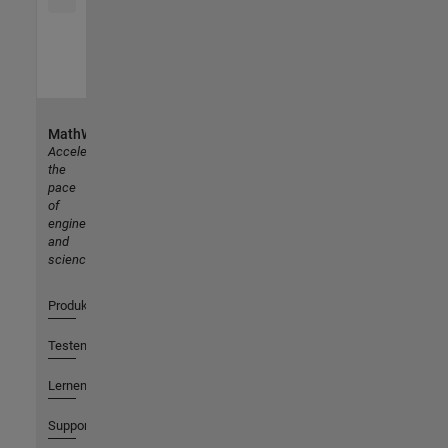
MathWorks
Accelerating
the
pace
of
engineering
and
science
Produkte
Testen oder Kaufen
Lernen
Support