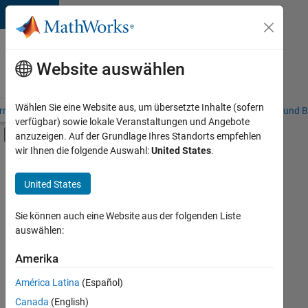
Weiter zum Inhalt
Karriere
bei
Website auswählen
MathWorks
Wählen Sie eine Website aus, um übersetzte Inhalte (sofern
riere – Übersicht
Stellensuche
Niederlassungen
Studierende und B
verfügbar) sowie lokale Veranstaltungen und Angebote
Umschaltung für Off-Canvas-Navigation
anzuzeigen. Auf der Grundlage Ihres Standorts empfehlen
Hauptinhalt
wir Ihnen die folgende Auswahl:
United States
.
FILTER:
Praktika
United States
+
7
Information Technology
Commercial Sales
Sie können auch eine Website aus der folgenden Liste
auswählen:
Customer Support
Sales Operations
Amerika
Derzeit
gibt
Finance and Operations
América Latina
(Español)
es
Legal
keine
Canada
(English)