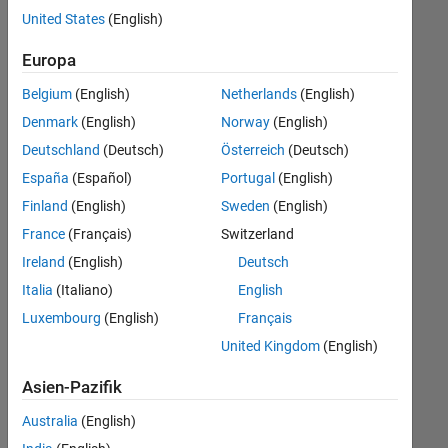
offenen
Büro- und Verwaltungsdienste
United States
(English)
Stellen,
die
Europa
Ihren
Suchkriterien
Belgium
(English)
Netherlands
(English)
entsprechen.
Denmark
(English)
Norway
(English)
Sie
Deutschland
(Deutsch)
Österreich
(Deutsch)
können
die
España
(Español)
Portugal
(English)
Suchkriterien
Finland
(English)
Sweden
(English)
weiter
France
(Français)
Switzerland
fassen
oder
Ireland
(English)
Deutsch
alle
Italia
(Italiano)
English
Stellenangebote
Luxembourg
(English)
Français
anzeigen
.
Wenn
United Kingdom
(English)
Sie
Asien-Pazifik
noch
immer
Australia
(English)
keine