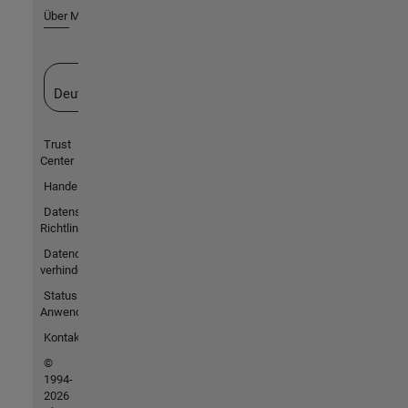
Über MathWorks
Website auswählen
Deutschland
Trust
Center
Handelsmarken
Datenschutz-
Richtlinien
Datendiebstahl
verhindern
Status von
Anwendungen
Kontakt
©
1994-
2026