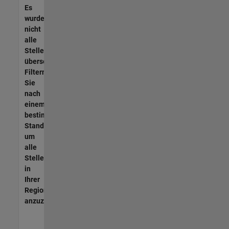
Es
wurden
nicht
alle
Stellen
übersetzt.
Filtern
Sie
nach
einem
bestimmten
Standort,
um
alle
Stellenangebote
in
Ihrer
Region
anzuzeigen.