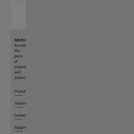
MathWorks
Accelerating
the
pace
of
engineering
and
science
Produkte
Testen oder Kaufen
Lernen
Support