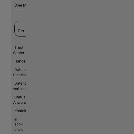
Über MathWorks
Website auswählen
Deutschland
Trust
Center
Handelsmarken
Datenschutz-
Richtlinien
Datendiebstahl
verhindern
Status von
Anwendungen
Kontakt
©
1994-
2026