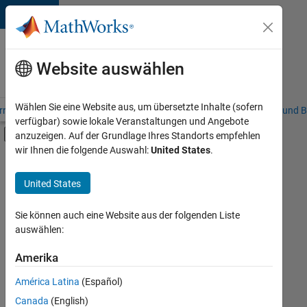
Weiter zum Inhalt
Karriere
bei
Website auswählen
MathWorks
Wählen Sie eine Website aus, um übersetzte Inhalte (sofern
riere – Übersicht
Stellensuche
Niederlassungen
Studierende und B
verfügbar) sowie lokale Veranstaltungen und Angebote
Umschaltung für Off-Canvas-Navigation
anzuzeigen. Auf der Grundlage Ihres Standorts empfehlen
Hauptinhalt
wir Ihnen die folgende Auswahl:
United States
.
FILTER:
Praktika
United States
+
8
Commercial Sales
Customer Support
Sie können auch eine Website aus der folgenden Liste
auswählen:
Education Sales
Sales Operations
Amerika
Derzeit
gibt
Marketing Communications
América Latina
(Español)
es
Human Resources
keine
Canada
(English)