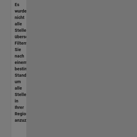
Es
wurden
nicht
alle
Stellen
übersetzt.
Filtern
Sie
nach
einem
bestimmten
Standort,
um
alle
Stellenangebote
in
Ihrer
Region
anzuzeigen.