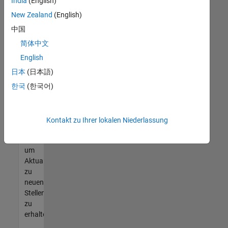
offenen
India
(English)
Stellen
New Zealand
(English)
finden
中国
können,
die
简体中文
Ihren
English
Qualifikationen
日本
(日本語)
entsprechen,
werden
한국
(한국어)
Sie
Mitglied
unseres
Kontakt zu Ihrer lokalen Niederlassung
Talent-
Netzwerks
,
um
Aktualisierungen
zu
neuen
Stellenangeboten
zu
erhalten.