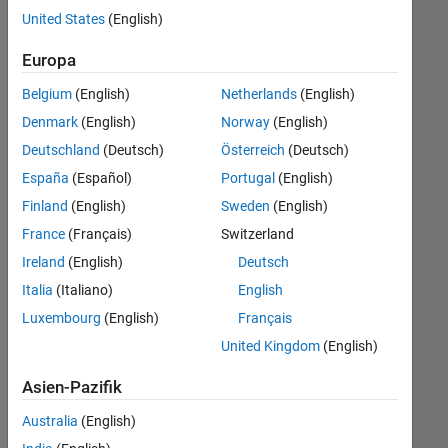
offenen
Legal
United States
(English)
Stellen,
die
Büro- und Verwaltungsdienste
Europa
Ihren
Suchkriterien
Belgium
(English)
Netherlands
(English)
entsprechen.
Denmark
(English)
Norway
(English)
Sie
Deutschland
(Deutsch)
Österreich
(Deutsch)
können
die
España
(Español)
Portugal
(English)
Suchkriterien
Finland
(English)
Sweden
(English)
weiter
France
(Français)
Switzerland
fassen
oder
Ireland
(English)
Deutsch
alle
Italia
(Italiano)
English
Stellenangebote
Luxembourg
(English)
Français
anzeigen
.
Wenn
United Kingdom
(English)
Sie
Asien-Pazifik
noch
immer
Australia
(English)
keine