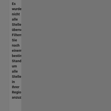
Es
wurden
nicht
alle
Stellen
übersetzt.
Filtern
Sie
nach
einem
bestimmten
Standort,
um
alle
Stellenangebote
in
Ihrer
Region
anzuzeigen.