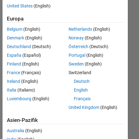
offenen
Human Resources
United States
(English)
Stellen,
die
Büro- und Verwaltungsdienste
Europa
Ihren
Suchkriterien
Belgium
(English)
Netherlands
(English)
entsprechen.
Denmark
(English)
Norway
(English)
Sie
Deutschland
(Deutsch)
Österreich
(Deutsch)
können
die
España
(Español)
Portugal
(English)
Suchkriterien
Finland
(English)
Sweden
(English)
weiter
France
(Français)
Switzerland
fassen
oder
Ireland
(English)
Deutsch
alle
Italia
(Italiano)
English
Stellenangebote
Luxembourg
(English)
Français
anzeigen
.
Wenn
United Kingdom
(English)
Sie
Asien-Pazifik
noch
immer
Australia
(English)
keine