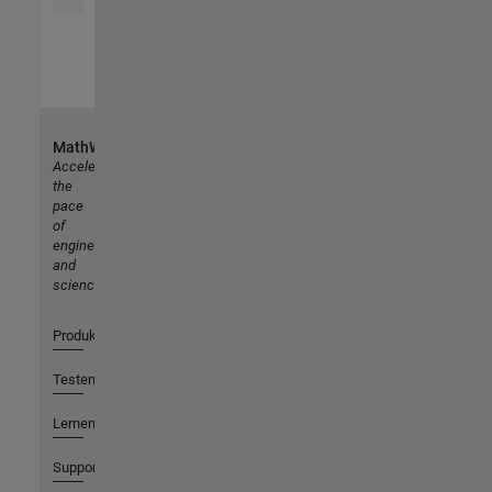
MathWorks
Accelerating
the
pace
of
engineering
and
science
Produkte
Testen oder Kaufen
Lernen
Support