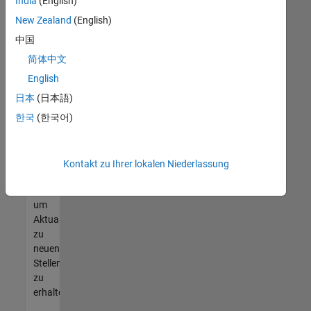
offenen
India
(English)
Stellen
New Zealand
(English)
finden
中国
können,
die
简体中文
Ihren
English
Qualifikationen
日本
(日本語)
entsprechen,
werden
한국
(한국어)
Sie
Mitglied
unseres
Kontakt zu Ihrer lokalen Niederlassung
Talent-
Netzwerks
,
um
Aktualisierungen
zu
neuen
Stellenangeboten
zu
erhalten.