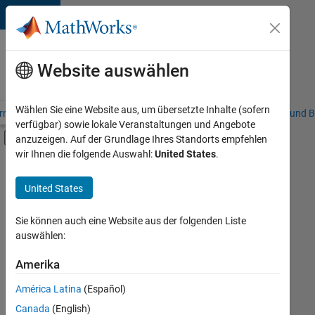
Weiter zum Inhalt
Karriere
bei
Website auswählen
MathWorks
Wählen Sie eine Website aus, um übersetzte Inhalte (sofern
riere – Übersicht
Stellensuche
Niederlassungen
Studierende und B
verfügbar) sowie lokale Veranstaltungen und Angebote
Umschaltung für Off-Canvas-Navigation
anzuzeigen. Auf der Grundlage Ihres Standorts empfehlen
Hauptinhalt
wir Ihnen die folgende Auswahl:
United States
.
FILTER:
Praktika
United States
+
8
Commercial Sales
Customer Support
Sie können auch eine Website aus der folgenden Liste
auswählen:
Education Sales
Sales Operations
Amerika
Derzeit
gibt
Marketing Communications
América Latina
(Español)
es
Marketing Services
keine
Canada
(English)