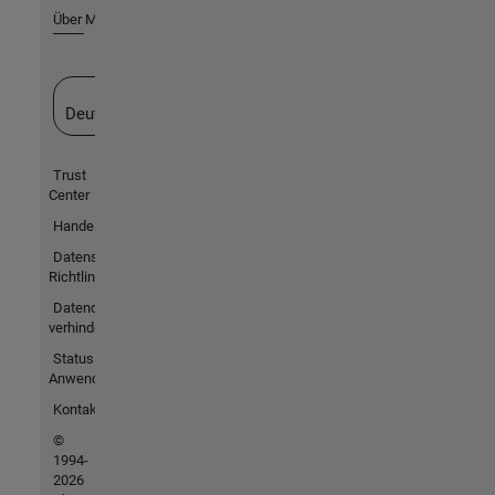
Über MathWorks
Website auswählen
Deutschland
Trust
Center
Handelsmarken
Datenschutz-
Richtlinien
Datendiebstahl
verhindern
Status von
Anwendungen
Kontakt
©
1994-
2026