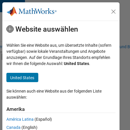
Weiter zum Inhalt
Karriere
bei
Website auswählen
MathWorks
Wählen Sie eine Website aus, um übersetzte Inhalte (sofern
riere – Übersicht
Stellensuche
Niederlassungen
Studierende und B
verfügbar) sowie lokale Veranstaltungen und Angebote
Umschaltung für Off-Canvas-Navigation
anzuzeigen. Auf der Grundlage Ihres Standorts empfehlen
Hauptinhalt
wir Ihnen die folgende Auswahl:
United States
.
FILTER:
Praktika
United States
+
8
Commercial Sales
Customer Support
Sie können auch eine Website aus der folgenden Liste
auswählen:
Education Sales
Inside Sales
Amerika
Derzeit
gibt
Marketing Services
América Latina
(Español)
es
Human Resources
keine
Canada
(English)