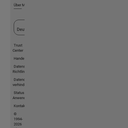
Über MathWorks
Website auswählen
Deutschland
Trust
Center
Handelsmarken
Datenschutz-
Richtlinien
Datendiebstahl
verhindern
Status von
Anwendungen
Kontakt
©
1994-
2026