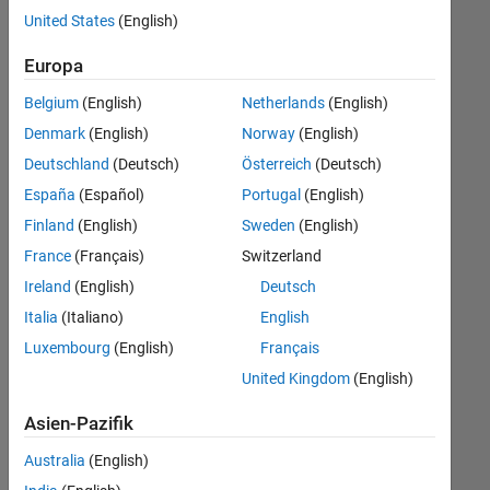
offenen
Legal
United States
(English)
Stellen,
die
Büro- und Verwaltungsdienste
Europa
Ihren
Suchkriterien
Belgium
(English)
Netherlands
(English)
entsprechen.
Denmark
(English)
Norway
(English)
Sie
Deutschland
(Deutsch)
Österreich
(Deutsch)
können
die
España
(Español)
Portugal
(English)
Suchkriterien
Finland
(English)
Sweden
(English)
weiter
France
(Français)
Switzerland
fassen
oder
Ireland
(English)
Deutsch
alle
Italia
(Italiano)
English
Stellenangebote
Luxembourg
(English)
Français
anzeigen
.
Wenn
United Kingdom
(English)
Sie
Asien-Pazifik
noch
immer
Australia
(English)
keine