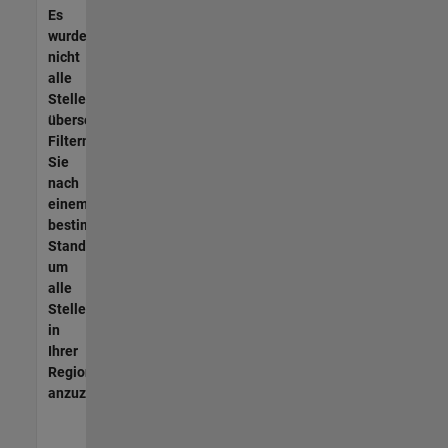
Es
wurden
nicht
alle
Stellen
übersetzt.
Filtern
Sie
nach
einem
bestimmten
Standort,
um
alle
Stellenangebote
in
Ihrer
Region
anzuzeigen.