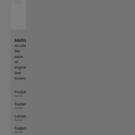
MathWorks
Accelerating
the
pace
of
engineering
and
science
Produkte
Testen oder Kaufen
Lernen
Support