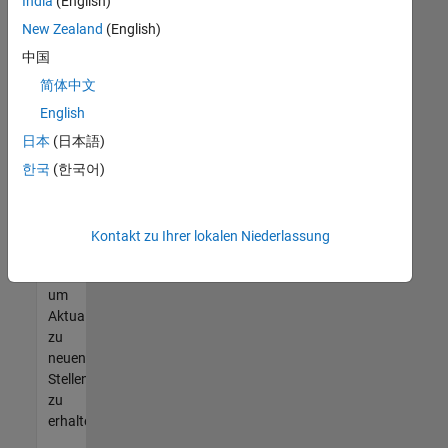
offenen
India
(English)
Stellen
New Zealand
(English)
finden
中国
können,
die
简体中文
Ihren
English
Qualifikationen
日本
(日本語)
entsprechen,
werden
한국
(한국어)
Sie
Mitglied
unseres
Kontakt zu Ihrer lokalen Niederlassung
Talent-
Netzwerks
,
um
Aktualisierungen
zu
neuen
Stellenangeboten
zu
erhalten.