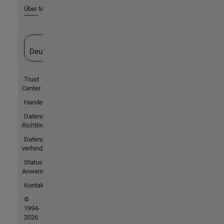
Über MathWorks
Website auswählen
Deutschland
Trust
Center
Handelsmarken
Datenschutz-
Richtlinien
Datendiebstahl
verhindern
Status von
Anwendungen
Kontakt
©
1994-
2026