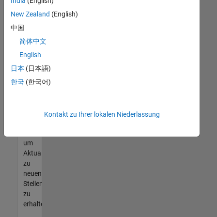
offenen
India
(English)
Stellen
New Zealand
(English)
finden
中国
können,
die
简体中文
Ihren
English
Qualifikationen
日本
(日本語)
entsprechen,
werden
한국
(한국어)
Sie
Mitglied
unseres
Kontakt zu Ihrer lokalen Niederlassung
Talent-
Netzwerks
,
um
Aktualisierungen
zu
neuen
Stellenangeboten
zu
erhalten.