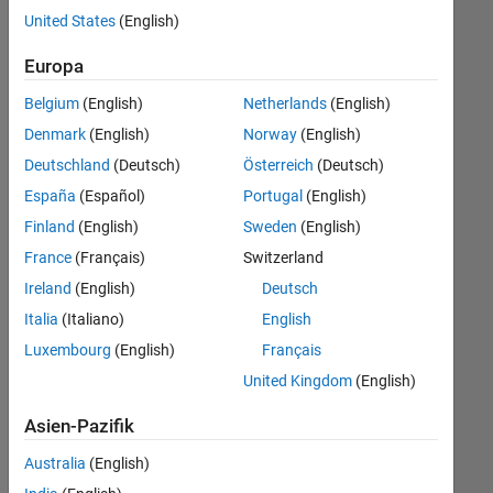
offenen
Legal
United States
(English)
Stellen,
die
Europa
Ihren
Suchkriterien
Belgium
(English)
Netherlands
(English)
entsprechen.
Denmark
(English)
Norway
(English)
Sie
Deutschland
(Deutsch)
Österreich
(Deutsch)
können
die
España
(Español)
Portugal
(English)
Suchkriterien
Finland
(English)
Sweden
(English)
weiter
France
(Français)
Switzerland
fassen
oder
Ireland
(English)
Deutsch
alle
Italia
(Italiano)
English
Stellenangebote
Luxembourg
(English)
Français
anzeigen
.
Wenn
United Kingdom
(English)
Sie
Asien-Pazifik
noch
immer
Australia
(English)
keine