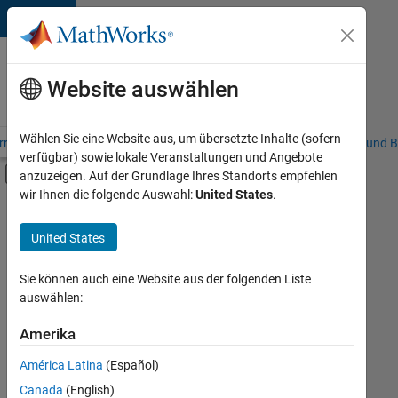
Weiter zum Inhalt
Karriere
bei
Website auswählen
MathWorks
Wählen Sie eine Website aus, um übersetzte Inhalte (sofern
riere – Übersicht
Stellensuche
Niederlassungen
Studierende und B
verfügbar) sowie lokale Veranstaltungen und Angebote
Umschaltung für Off-Canvas-Navigation
anzuzeigen. Auf der Grundlage Ihres Standorts empfehlen
Hauptinhalt
wir Ihnen die folgende Auswahl:
United States
.
FILTER:
Praktika
United States
+
7
Commercial Sales
Customer Support
Sie können auch eine Website aus der folgenden Liste
auswählen:
Education Sales
Inside Sales
Amerika
Derzeit
gibt
Marketing Services
América Latina
(Español)
es
Human Resources
keine
Canada
(English)