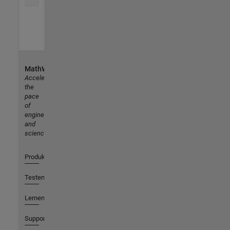
MathWorks
Accelerating
the
pace
of
engineering
and
science
Produkte
Testen oder Kaufen
Lernen
Support