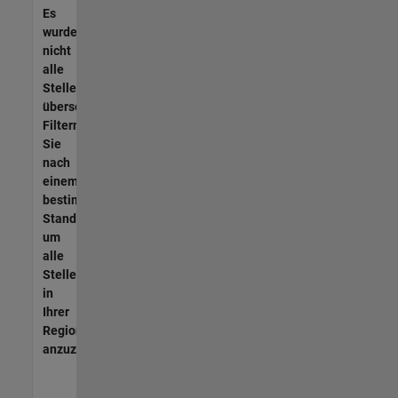
Es
wurden
nicht
alle
Stellen
übersetzt.
Filtern
Sie
nach
einem
bestimmten
Standort,
um
alle
Stellenangebote
in
Ihrer
Region
anzuzeigen.