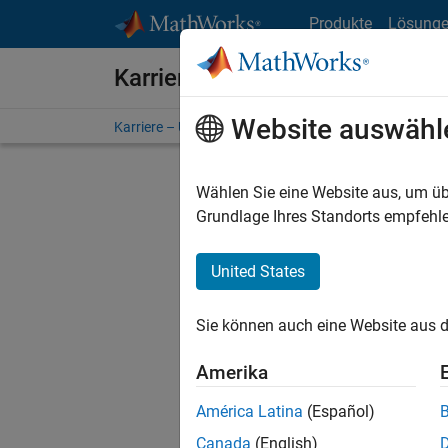
Weiter zum Inhalt
Produkte
Lösung
Karriere bei MathWorks
Website auswähl
Karriere – Übersicht
Stellensuche
Niederlassunge
Wählen Sie eine Website aus, um üb
FILTER:
Grundlage Ihres Standorts empfehle
United States
Derzeit
Sie könn
Sie können auch eine Website aus d
Stellen f
Aktualis
Amerika
Es wurde
América Latina
(Español)
Region a
Canada
(English)