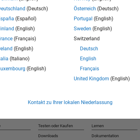
Deutschland
(Deutsch)
Österreich
(Deutsch)
España
(Español)
Portugal
(English)
T
inland
(English)
Sweden
(English)
rance
(Français)
Switzerland
Erhalten 
reland
(English)
Deutsch
talia
(Italiano)
English
Luxembourg
(English)
Français
United Kingdom
(English)
Kontakt zu Ihrer lokalen Niederlassung
e
Testen oder Kaufen
Lernen
Downloads
Dokumentation