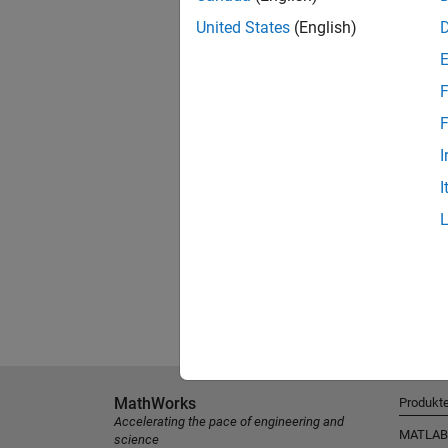
United States
(English)
F
F
I
I
MathWorks
Produkt
Accelerating the pace of engineering and
MATLAB
science