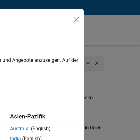
unt
en und Angebote anzuzeigen. Auf der
Inside Sales
+
3
n entsprechen.
eigen
. Wenn Sie noch immer keine offenen
 Mitglied unseres
Talent-Netzwerks
, um
Asien-Pazifik
en Standort, um alle Stellenangebote in Ihrer
Australia
(English)
India
(English)