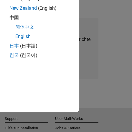
New Zealand
(English)
中国
alent Network beitreten
简体中文
English
Sie personalisierte Stellenangebote, Berichte
日本
(日本語)
und Unternehmensneuigkeiten.
한국
(한국어)
Melden Sie sich noch heute an
Support
Über MathWorks
Hilfe zur Installation
Jobs & Karriere