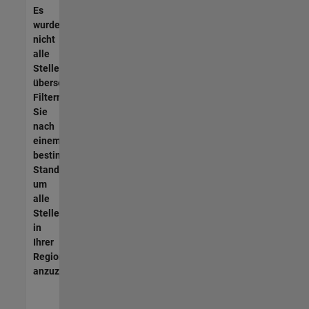
Es
wurden
nicht
alle
Stellen
übersetzt.
Filtern
Sie
nach
einem
bestimmten
Standort,
um
alle
Stellenangebote
in
Ihrer
Region
anzuzeigen.