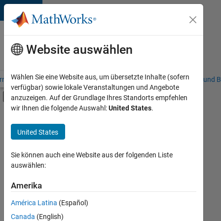
Weiter zum Inhalt
Karriere
bei
Website auswählen
MathWorks
Wählen Sie eine Website aus, um übersetzte Inhalte (sofern
riere – Übersicht
Stellensuche
Niederlassungen
Studierende und B
verfügbar) sowie lokale Veranstaltungen und Angebote
Umschaltung für Off-Canvas-Navigation
anzuzeigen. Auf der Grundlage Ihres Standorts empfehlen
Hauptinhalt
wir Ihnen die folgende Auswahl:
United States
.
FILTER:
Praktika
United States
+
7
Information Technology
Commercial Sales
Sie können auch eine Website aus der folgenden Liste
auswählen:
Customer Support
Education Sales
Amerika
Derzeit
gibt
Inside Sales
América Latina
(Español)
es
Marketing Services
keine
Canada
(English)