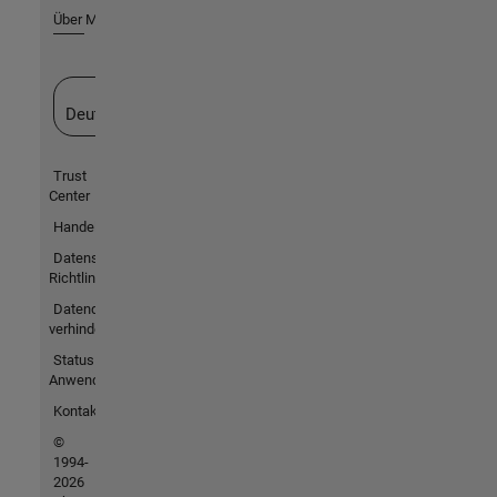
Über MathWorks
Website auswählen
Deutschland
Trust
Center
Handelsmarken
Datenschutz-
Richtlinien
Datendiebstahl
verhindern
Status von
Anwendungen
Kontakt
©
1994-
2026