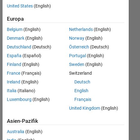
offenen
Human Resources
United States
(English)
Stellen,
die
Europa
Ihren
Suchkriterien
Belgium
(English)
Netherlands
(English)
entsprechen.
Denmark
(English)
Norway
(English)
Sie
Deutschland
(Deutsch)
Österreich
(Deutsch)
können
die
España
(Español)
Portugal
(English)
Suchkriterien
Finland
(English)
Sweden
(English)
weiter
France
(Français)
Switzerland
fassen
oder
Ireland
(English)
Deutsch
alle
Italia
(Italiano)
English
Stellenangebote
Luxembourg
(English)
Français
anzeigen
.
Wenn
United Kingdom
(English)
Sie
Asien-Pazifik
noch
immer
Australia
(English)
keine