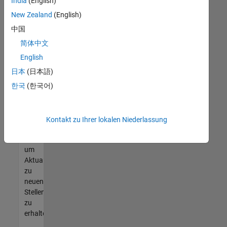
offenen
India
(English)
Stellen
New Zealand
(English)
finden
中国
können,
die
简体中文
Ihren
English
Qualifikationen
日本
(日本語)
entsprechen,
werden
한국
(한국어)
Sie
Mitglied
unseres
Kontakt zu Ihrer lokalen Niederlassung
Talent-
Netzwerks
,
um
Aktualisierungen
zu
neuen
Stellenangeboten
zu
erhalten.