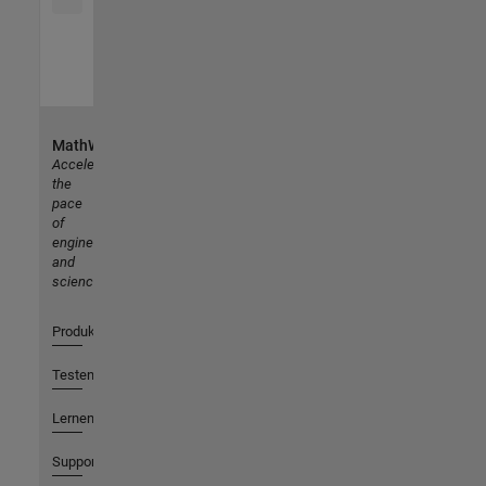
MathWorks
Accelerating
the
pace
of
engineering
and
science
Produkte
Testen oder Kaufen
Lernen
Support