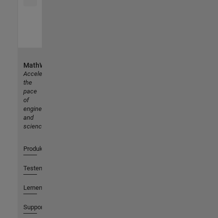
MathWorks
Accelerating
the
pace
of
engineering
and
science
Produkte
Testen oder Kaufen
Lernen
Support