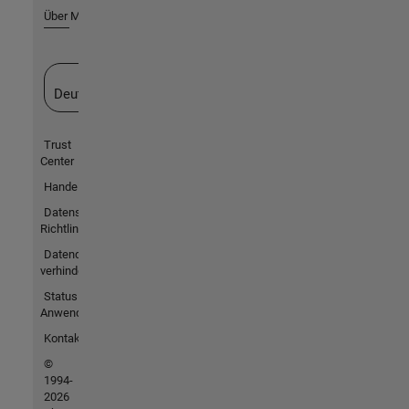
Über MathWorks
Website auswählen
Deutschland
Trust
Center
Handelsmarken
Datenschutz-
Richtlinien
Datendiebstahl
verhindern
Status von
Anwendungen
Kontakt
©
1994-
2026