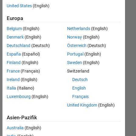
offenen
Legal
United States
(English)
Stellen,
die
Büro- und Verwaltungsdienste
Europa
Ihren
Suchkriterien
Belgium
(English)
Netherlands
(English)
entsprechen.
Denmark
(English)
Norway
(English)
Sie
Deutschland
(Deutsch)
Österreich
(Deutsch)
können
die
España
(Español)
Portugal
(English)
Suchkriterien
Finland
(English)
Sweden
(English)
weiter
France
(Français)
Switzerland
fassen
oder
Ireland
(English)
Deutsch
alle
Italia
(Italiano)
English
Stellenangebote
Luxembourg
(English)
Français
anzeigen
.
Wenn
United Kingdom
(English)
Sie
Asien-Pazifik
noch
immer
Australia
(English)
keine