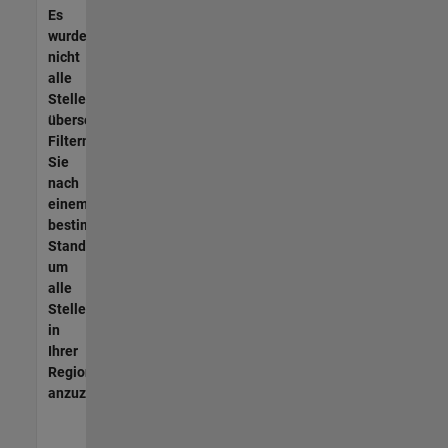
Es
wurden
nicht
alle
Stellen
übersetzt.
Filtern
Sie
nach
einem
bestimmten
Standort,
um
alle
Stellenangebote
in
Ihrer
Region
anzuzeigen.