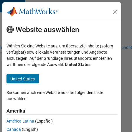
Weiter zum Inhalt
Karriere
bei
Website auswählen
MathWorks
Wählen Sie eine Website aus, um übersetzte Inhalte (sofern
riere – Übersicht
Stellensuche
Niederlassungen
Studierende und B
verfügbar) sowie lokale Veranstaltungen und Angebote
Umschaltung für Off-Canvas-Navigation
anzuzeigen. Auf der Grundlage Ihres Standorts empfehlen
Hauptinhalt
wir Ihnen die folgende Auswahl:
United States
.
FILTER:
Praktika
United States
+
8
Commercial Sales
Customer Support
Sie können auch eine Website aus der folgenden Liste
auswählen:
Education Sales
Sales Operations
Amerika
Derzeit
gibt
Marketing Communications
América Latina
(Español)
es
Finance and Operations
keine
Canada
(English)