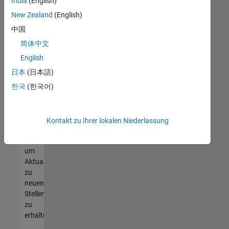
offenen
India
(English)
Stellen
New Zealand
(English)
finden
中国
können,
die
简体中文
Ihren
English
Qualifikationen
日本
(日本語)
entsprechen,
werden
한국
(한국어)
Sie
Mitglied
unseres
Kontakt zu Ihrer lokalen Niederlassung
Talent-
Netzwerks
,
um
Aktualisierungen
zu
neuen
Stellenangeboten
zu
erhalten.