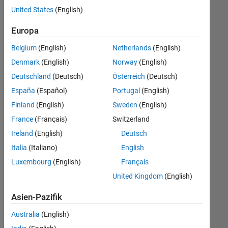
offenen
Finance and Operations
United States
(English)
Stellen,
die
Legal
Europa
Ihren
Suchkriterien
Belgium
(English)
Netherlands
(English)
entsprechen.
Denmark
(English)
Norway
(English)
Sie
Deutschland
(Deutsch)
Österreich
(Deutsch)
können
die
España
(Español)
Portugal
(English)
Suchkriterien
Finland
(English)
Sweden
(English)
weiter
France
(Français)
Switzerland
fassen
oder
Ireland
(English)
Deutsch
alle
Italia
(Italiano)
English
Stellenangebote
Luxembourg
(English)
Français
anzeigen
.
Wenn
United Kingdom
(English)
Sie
Asien-Pazifik
noch
immer
Australia
(English)
keine