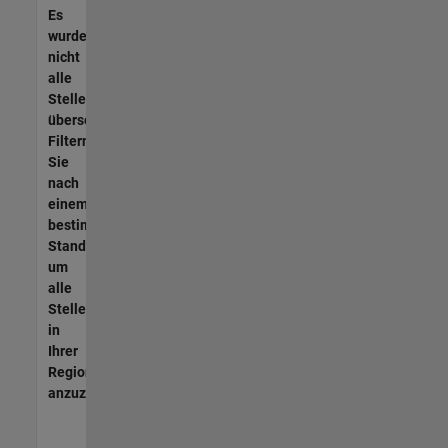
Es
wurden
nicht
alle
Stellen
übersetzt.
Filtern
Sie
nach
einem
bestimmten
Standort,
um
alle
Stellenangebote
in
Ihrer
Region
anzuzeigen.