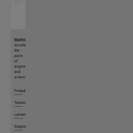
MathWorks
Accelerating
the
pace
of
engineering
and
science
Produkte
Testen oder Kaufen
Lernen
Support