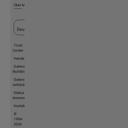
Über MathWorks
Website auswählen
Deutschland
Trust
Center
Handelsmarken
Datenschutz-
Richtlinien
Datendiebstahl
verhindern
Status von
Anwendungen
Kontakt
©
1994-
2026