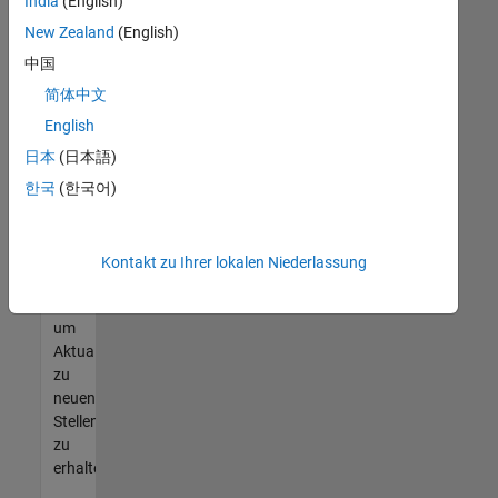
offenen
India
(English)
Stellen
New Zealand
(English)
finden
中国
können,
die
简体中文
Ihren
English
Qualifikationen
日本
(日本語)
entsprechen,
werden
한국
(한국어)
Sie
Mitglied
unseres
Kontakt zu Ihrer lokalen Niederlassung
Talent-
Netzwerks
,
um
Aktualisierungen
zu
neuen
Stellenangeboten
zu
erhalten.