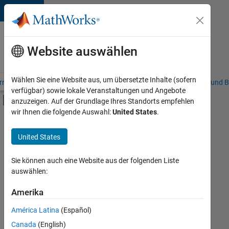
Weiter zum Inhalt
Karriere
bei
Website auswählen
MathWorks
Wählen Sie eine Website aus, um übersetzte Inhalte (sofern
riere – Übersicht
Stellensuche
Niederlassungen
Studierende und B
verfügbar) sowie lokale Veranstaltungen und Angebote
Umschaltung für Off-Canvas-Navigation
anzuzeigen. Auf der Grundlage Ihres Standorts empfehlen
Hauptinhalt
wir Ihnen die folgende Auswahl:
United States
.
FILTER:
Praktika
United States
+
8
Commercial Sales
Customer Support
Sie können auch eine Website aus der folgenden Liste
auswählen:
Education Sales
Sales Operations
Amerika
Derzeit
gibt
Marketing Communications
América Latina
(Español)
es
Marketing Services
keine
Canada
(English)