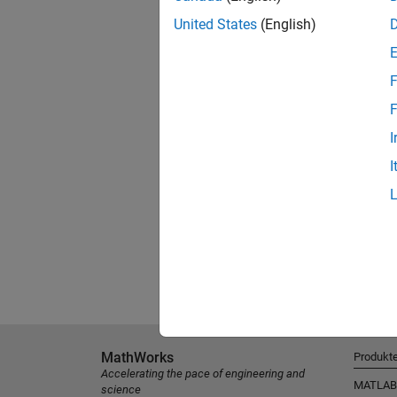
United States
(English)
F
F
I
I
MathWorks
Produkt
Accelerating the pace of engineering and
MATLAB
science