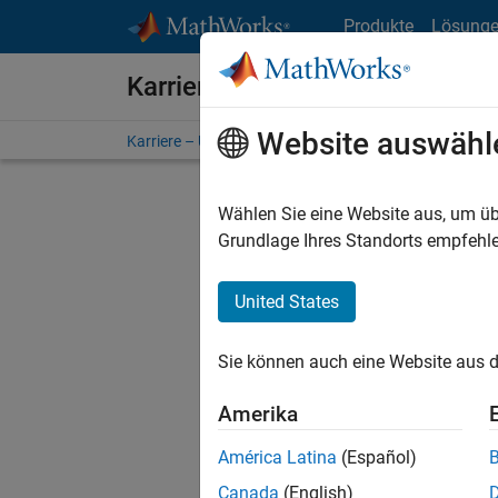
Weiter zum Inhalt
Produkte
Lösung
Karriere bei MathWorks
Website auswähl
Karriere – Übersicht
Stellensuche
Niederlassunge
Wählen Sie eine Website aus, um üb
FILTER:
Grundlage Ihres Standorts empfehle
United States
Derzeit
Sie könn
Sie können auch eine Website aus d
Stellen f
Aktualis
Amerika
Es wurde
América Latina
(Español)
Region a
Canada
(English)