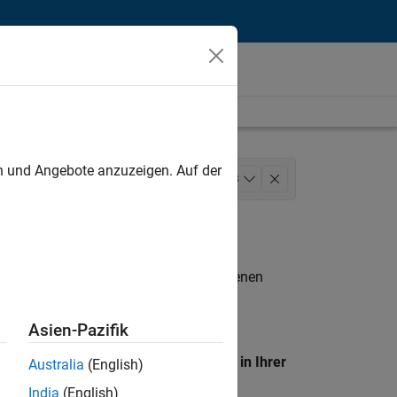
unt
en und Angebote anzuzeigen. Auf der
Finance and Operations
+
3
n entsprechen.
eigen
. Wenn Sie noch immer keine offenen
 Mitglied unseres
Talent-Netzwerks
, um
Asien-Pazifik
en Standort, um alle Stellenangebote in Ihrer
Australia
(English)
India
(English)