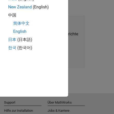
New Zealand
(English)
中国
alent Network beitreten
简体中文
English
Sie personalisierte Stellenangebote, Berichte
日本
(日本語)
und Unternehmensneuigkeiten.
한국
(한국어)
Melden Sie sich noch heute an
Support
Über MathWorks
Hilfe zur Installation
Jobs & Karriere