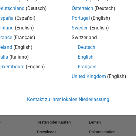
Deutschland
(Deutsch)
Österreich
(Deutsch)
España
(Español)
Portugal
(English)
T
inland
(English)
Sweden
(English)
rance
(Français)
Switzerland
Erhalten 
reland
(English)
Deutsch
talia
(Italiano)
English
Luxembourg
(English)
Français
United Kingdom
(English)
Kontakt zu Ihrer lokalen Niederlassung
e
Testen oder Kaufen
Lernen
Downloads
Dokumentation