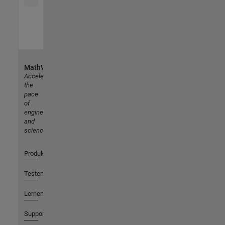
MathWorks
Accelerating
the
pace
of
engineering
and
science
Produkte
Testen oder Kaufen
Lernen
Support