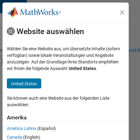
Weiter zum Inhalt
Karriere
bei
Website auswählen
MathWorks
Wählen Sie eine Website aus, um übersetzte Inhalte (sofern
riere – Übersicht
Stellensuche
Niederlassungen
Studierende und B
verfügbar) sowie lokale Veranstaltungen und Angebote
Umschaltung für Off-Canvas-Navigation
anzuzeigen. Auf der Grundlage Ihres Standorts empfehlen
Hauptinhalt
wir Ihnen die folgende Auswahl:
United States
.
FILTER:
Praktika
United States
+
8
Commercial Sales
Customer Support
Sie können auch eine Website aus der folgenden Liste
auswählen:
Education Sales
Sales Operations
Amerika
Derzeit
gibt
Marketing Services
América Latina
(Español)
es
Finance and Operations
keine
Canada
(English)