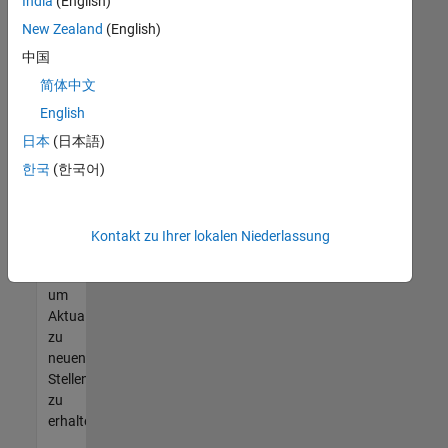
offenen
India
(English)
Stellen
New Zealand
(English)
finden
中国
können,
die
简体中文
Ihren
English
Qualifikationen
日本
(日本語)
entsprechen,
werden
한국
(한국어)
Sie
Mitglied
unseres
Kontakt zu Ihrer lokalen Niederlassung
Talent-
Netzwerks
,
um
Aktualisierungen
zu
neuen
Stellenangeboten
zu
erhalten.