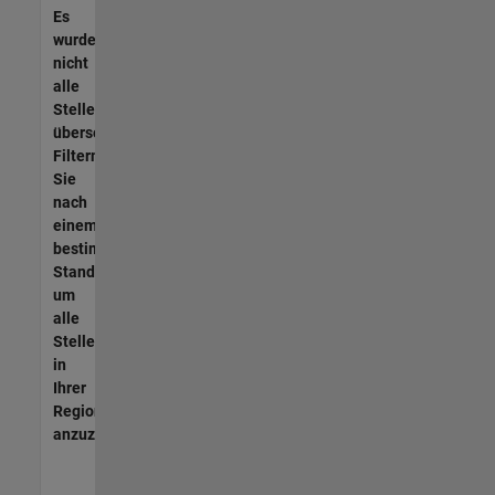
Es
wurden
nicht
alle
Stellen
übersetzt.
Filtern
Sie
nach
einem
bestimmten
Standort,
um
alle
Stellenangebote
in
Ihrer
Region
anzuzeigen.