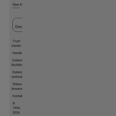
Über MathWorks
Website auswählen
Deutschland
Trust
Center
Handelsmarken
Datenschutz-
Richtlinien
Datendiebstahl
verhindern
Status von
Anwendungen
Kontakt
©
1994-
2026