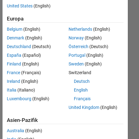
offenen
Human Resources
United States
(English)
Stellen,
die
Legal
Europa
Ihren
Suchkriterien
Belgium
(English)
Netherlands
(English)
entsprechen.
Denmark
(English)
Norway
(English)
Sie
Deutschland
(Deutsch)
Österreich
(Deutsch)
können
die
España
(Español)
Portugal
(English)
Suchkriterien
Finland
(English)
Sweden
(English)
weiter
France
(Français)
Switzerland
fassen
oder
Ireland
(English)
Deutsch
alle
Italia
(Italiano)
English
Stellenangebote
Luxembourg
(English)
Français
anzeigen
.
Wenn
United Kingdom
(English)
Sie
Asien-Pazifik
noch
immer
Australia
(English)
keine