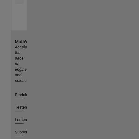
MathWorks
Accelerating
the
pace
of
engineering
and
science
Produkte
Testen oder Kaufen
Lernen
Support