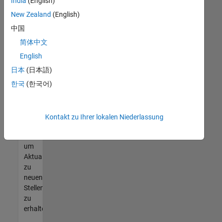
offenen
India
(English)
Stellen
New Zealand
(English)
finden
中国
können,
die
简体中文
Ihren
English
Qualifikationen
日本
(日本語)
entsprechen,
werden
한국
(한국어)
Sie
Mitglied
unseres
Kontakt zu Ihrer lokalen Niederlassung
Talent-
Netzwerks
,
um
Aktualisierungen
zu
neuen
Stellenangeboten
zu
erhalten.