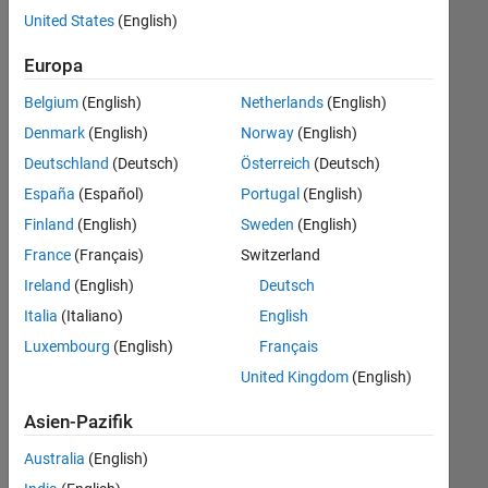
offenen
Human Resources
United States
(English)
Stellen,
die
Europa
Ihren
Suchkriterien
Belgium
(English)
Netherlands
(English)
entsprechen.
Denmark
(English)
Norway
(English)
Sie
Deutschland
(Deutsch)
Österreich
(Deutsch)
können
die
España
(Español)
Portugal
(English)
Suchkriterien
Finland
(English)
Sweden
(English)
weiter
France
(Français)
Switzerland
fassen
oder
Ireland
(English)
Deutsch
alle
Italia
(Italiano)
English
Stellenangebote
Luxembourg
(English)
Français
anzeigen
.
Wenn
United Kingdom
(English)
Sie
Asien-Pazifik
noch
immer
Australia
(English)
keine