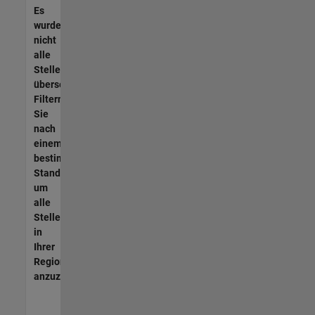
Es
wurden
nicht
alle
Stellen
übersetzt.
Filtern
Sie
nach
einem
bestimmten
Standort,
um
alle
Stellenangebote
in
Ihrer
Region
anzuzeigen.