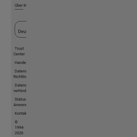
Über MathWorks
Website auswählen
Deutschland
Trust
Center
Handelsmarken
Datenschutz-
Richtlinien
Datendiebstahl
verhindern
Status von
Anwendungen
Kontakt
©
1994-
2026