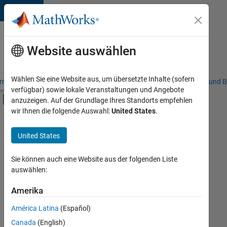
Weiter zum Inhalt
Karriere
bei
Website auswählen
MathWorks
Wählen Sie eine Website aus, um übersetzte Inhalte (sofern
riere – Übersicht
Stellensuche
Niederlassungen
Studierende und B
verfügbar) sowie lokale Veranstaltungen und Angebote
Umschaltung für Off-Canvas-Navigation
anzuzeigen. Auf der Grundlage Ihres Standorts empfehlen
Hauptinhalt
wir Ihnen die folgende Auswahl:
United States
.
FILTER:
Praktika
United States
+
7
Commercial Sales
Customer Support
Sie können auch eine Website aus der folgenden Liste
auswählen:
Education Sales
Inside Sales
Amerika
Derzeit
gibt
Marketing Communications
América Latina
(Español)
es
Finance and Operations
keine
Canada
(English)