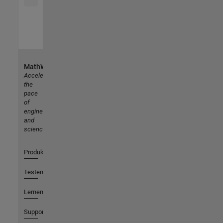
MathWorks
Accelerating
the
pace
of
engineering
and
science
Produkte
Testen oder Kaufen
Lernen
Support