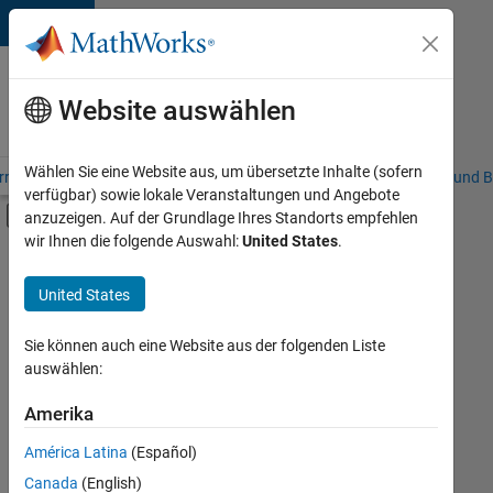
Weiter zum Inhalt
Karriere
bei
Website auswählen
MathWorks
Wählen Sie eine Website aus, um übersetzte Inhalte (sofern
riere – Übersicht
Stellensuche
Niederlassungen
Studierende und B
verfügbar) sowie lokale Veranstaltungen und Angebote
Umschaltung für Off-Canvas-Navigation
anzuzeigen. Auf der Grundlage Ihres Standorts empfehlen
Hauptinhalt
wir Ihnen die folgende Auswahl:
United States
.
FILTER:
Praktika
United States
+
8
Information Technology
Commercial Sales
Sie können auch eine Website aus der folgenden Liste
auswählen:
Customer Support
Education Sales
Amerika
Derzeit
gibt
Marketing Communications
América Latina
(Español)
es
Finance and Operations
keine
Canada
(English)