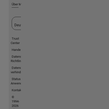
Über MathWorks
Website auswählen
Deutschland
Trust
Center
Handelsmarken
Datenschutz-
Richtlinien
Datendiebstahl
verhindern
Status von
Anwendungen
Kontakt
©
1994-
2026