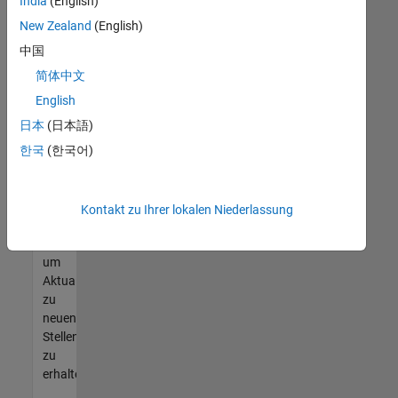
offenen
India
(English)
Stellen
New Zealand
(English)
finden
中国
können,
die
简体中文
Ihren
English
Qualifikationen
日本
(日本語)
entsprechen,
werden
한국
(한국어)
Sie
Mitglied
unseres
Kontakt zu Ihrer lokalen Niederlassung
Talent-
Netzwerks
,
um
Aktualisierungen
zu
neuen
Stellenangeboten
zu
erhalten.