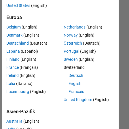
offenen
Human Resources
United States
(English)
Stellen,
die
Legal
Europa
Ihren
Suchkriterien
Belgium
(English)
Netherlands
(English)
entsprechen.
Denmark
(English)
Norway
(English)
Sie
Deutschland
(Deutsch)
Österreich
(Deutsch)
können
die
España
(Español)
Portugal
(English)
Suchkriterien
Finland
(English)
Sweden
(English)
weiter
France
(Français)
Switzerland
fassen
oder
Ireland
(English)
Deutsch
alle
Italia
(Italiano)
English
Stellenangebote
Luxembourg
(English)
Français
anzeigen
.
Wenn
United Kingdom
(English)
Sie
Asien-Pazifik
noch
immer
Australia
(English)
keine