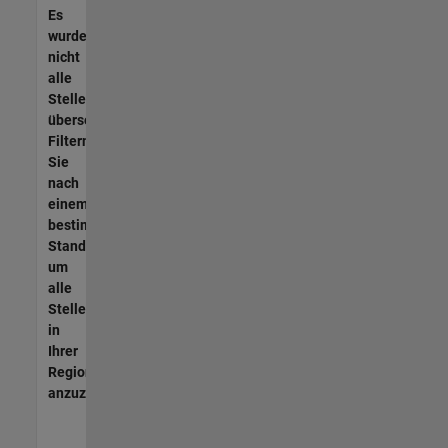
Es
wurden
nicht
alle
Stellen
übersetzt.
Filtern
Sie
nach
einem
bestimmten
Standort,
um
alle
Stellenangebote
in
Ihrer
Region
anzuzeigen.