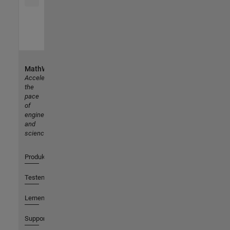
MathWorks
Accelerating
the
pace
of
engineering
and
science
Produkte
Testen oder Kaufen
Lernen
Support