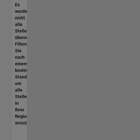
Es
wurden
nicht
alle
Stellen
übersetzt.
Filtern
Sie
nach
einem
bestimmten
Standort,
um
alle
Stellenangebote
in
Ihrer
Region
anzuzeigen.