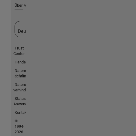
Über MathWorks
Website auswählen
Deutschland
Trust
Center
Handelsmarken
Datenschutz-
Richtlinien
Datendiebstahl
verhindern
Status von
Anwendungen
Kontakt
©
1994-
2026