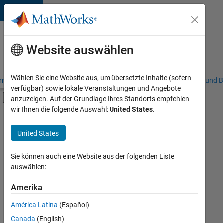
Weiter zum Inhalt
Karriere
bei
Website auswählen
MathWorks
Wählen Sie eine Website aus, um übersetzte Inhalte (sofern
riere – Übersicht
Stellensuche
Niederlassungen
Studierende und B
verfügbar) sowie lokale Veranstaltungen und Angebote
Umschaltung für Off-Canvas-Navigation
anzuzeigen. Auf der Grundlage Ihres Standorts empfehlen
Hauptinhalt
wir Ihnen die folgende Auswahl:
United States
.
FILTER:
Praktika
United States
+
8
Information Technology
Commercial Sales
Sie können auch eine Website aus der folgenden Liste
auswählen:
Customer Support
Education Sales
Amerika
Derzeit
gibt
Marketing Communications
América Latina
(Español)
es
Marketing Services
keine
Canada
(English)