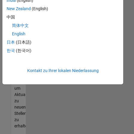
offenen
India
(English)
Stellen
New Zealand
(English)
finden
中国
können,
die
简体中文
Ihren
English
Qualifikationen
日本
(日本語)
entsprechen,
werden
한국
(한국어)
Sie
Mitglied
unseres
Kontakt zu Ihrer lokalen Niederlassung
Talent-
Netzwerks
,
um
Aktualisierungen
zu
neuen
Stellenangeboten
zu
erhalten.