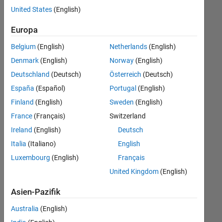
offenen
Finance and Operations
United States
(English)
Stellen,
die
Human Resources
Europa
Ihren
Suchkriterien
Belgium
(English)
Netherlands
(English)
entsprechen.
Denmark
(English)
Norway
(English)
Sie
Deutschland
(Deutsch)
Österreich
(Deutsch)
können
die
España
(Español)
Portugal
(English)
Suchkriterien
Finland
(English)
Sweden
(English)
weiter
France
(Français)
Switzerland
fassen
oder
Ireland
(English)
Deutsch
alle
Italia
(Italiano)
English
Stellenangebote
Luxembourg
(English)
Français
anzeigen
.
Wenn
United Kingdom
(English)
Sie
Asien-Pazifik
noch
immer
Australia
(English)
keine