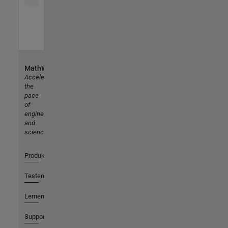
MathWorks
Accelerating
the
pace
of
engineering
and
science
Produkte
Testen oder Kaufen
Lernen
Support