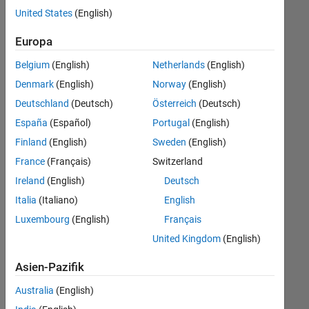
offenen
Marketing Services
United States
(English)
Stellen,
die
Finance and Operations
Europa
Ihren
Suchkriterien
Belgium
(English)
Netherlands
(English)
entsprechen.
Denmark
(English)
Norway
(English)
Sie
Deutschland
(Deutsch)
Österreich
(Deutsch)
können
die
España
(Español)
Portugal
(English)
Suchkriterien
Finland
(English)
Sweden
(English)
weiter
France
(Français)
Switzerland
fassen
oder
Ireland
(English)
Deutsch
alle
Italia
(Italiano)
English
Stellenangebote
Luxembourg
(English)
Français
anzeigen
.
Wenn
United Kingdom
(English)
Sie
Asien-Pazifik
noch
immer
Australia
(English)
keine