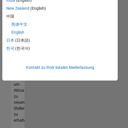
offenen
India
(English)
Stellen
New Zealand
(English)
finden
中国
können,
die
简体中文
Ihren
English
Qualifikationen
日本
(日本語)
entsprechen,
werden
한국
(한국어)
Sie
Mitglied
unseres
Kontakt zu Ihrer lokalen Niederlassung
Talent-
Netzwerks
,
um
Aktualisierungen
zu
neuen
Stellenangeboten
zu
erhalten.