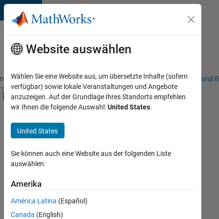
Weiter zum Inhalt
Karriere
bei
Website auswählen
MathWorks
Wählen Sie eine Website aus, um übersetzte Inhalte (sofern
riere – Übersicht
Stellensuche
Niederlassungen
Studierende und B
verfügbar) sowie lokale Veranstaltungen und Angebote
Umschaltung für Off-Canvas-Navigation
anzuzeigen. Auf der Grundlage Ihres Standorts empfehlen
Hauptinhalt
wir Ihnen die folgende Auswahl:
United States
.
FILTER:
Praktika
United States
+
8
Information Technology
Commercial Sales
Sie können auch eine Website aus der folgenden Liste
auswählen:
Customer Support
Education Sales
Amerika
Derzeit
gibt
Sales Operations
América Latina
(Español)
es
Marketing Communications
keine
Canada
(English)