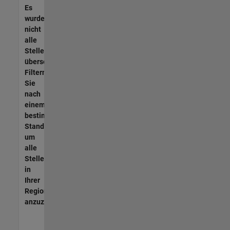
Es
wurden
nicht
alle
Stellen
übersetzt.
Filtern
Sie
nach
einem
bestimmten
Standort,
um
alle
Stellenangebote
in
Ihrer
Region
anzuzeigen.