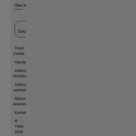
Über MathWorks
Website auswählen
Deutschland
Trust
Center
Handelsmarken
Datenschutz-
Richtlinien
Datendiebstahl
verhindern
Status von
Anwendungen
Kontakt
©
1994-
2026