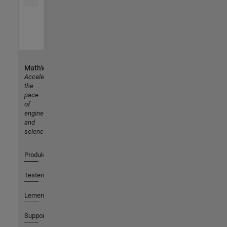
MathWorks
Accelerating
the
pace
of
engineering
and
science
Produkte
Testen oder Kaufen
Lernen
Support