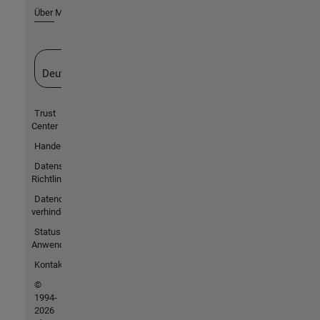
Über MathWorks
Website auswählen
Deutschland
Trust
Center
Handelsmarken
Datenschutz-
Richtlinien
Datendiebstahl
verhindern
Status von
Anwendungen
Kontakt
©
1994-
2026