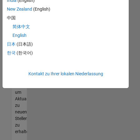
offenen
India
(English)
Stellen
New Zealand
(English)
finden
中国
können,
die
简体中文
Ihren
English
Qualifikationen
日本
(日本語)
entsprechen,
werden
한국
(한국어)
Sie
Mitglied
unseres
Kontakt zu Ihrer lokalen Niederlassung
Talent-
Netzwerks
,
um
Aktualisierungen
zu
neuen
Stellenangeboten
zu
erhalten.