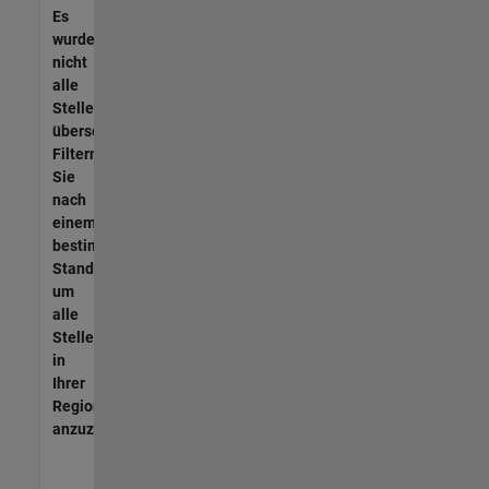
Es
wurden
nicht
alle
Stellen
übersetzt.
Filtern
Sie
nach
einem
bestimmten
Standort,
um
alle
Stellenangebote
in
Ihrer
Region
anzuzeigen.