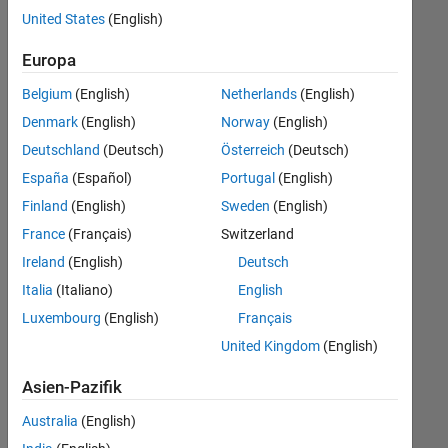
offenen
Legal
United States
(English)
Stellen,
die
Europa
Ihren
Suchkriterien
Belgium
(English)
Netherlands
(English)
entsprechen.
Denmark
(English)
Norway
(English)
Sie
Deutschland
(Deutsch)
Österreich
(Deutsch)
können
die
España
(Español)
Portugal
(English)
Suchkriterien
Finland
(English)
Sweden
(English)
weiter
France
(Français)
Switzerland
fassen
oder
Ireland
(English)
Deutsch
alle
Italia
(Italiano)
English
Stellenangebote
Luxembourg
(English)
Français
anzeigen
.
Wenn
United Kingdom
(English)
Sie
Asien-Pazifik
noch
immer
Australia
(English)
keine