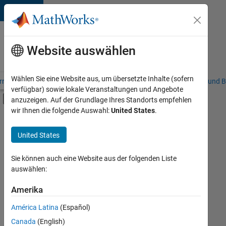
Weiter zum Inhalt
Karriere
bei
Website auswählen
MathWorks
Wählen Sie eine Website aus, um übersetzte Inhalte (sofern
riere – Übersicht
Stellensuche
Niederlassungen
Studierende und B
verfügbar) sowie lokale Veranstaltungen und Angebote
Umschaltung für Off-Canvas-Navigation
anzuzeigen. Auf der Grundlage Ihres Standorts empfehlen
Hauptinhalt
wir Ihnen die folgende Auswahl:
United States
.
FILTER:
Praktika
United States
+
7
Commercial Sales
Customer Support
Sie können auch eine Website aus der folgenden Liste
auswählen:
Education Sales
Inside Sales
Amerika
Derzeit
gibt
Sales Operations
América Latina
(Español)
es
Marketing Services
keine
Canada
(English)