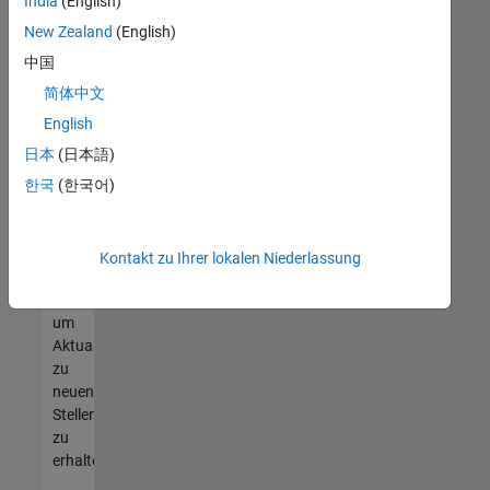
offenen
India
(English)
Stellen
New Zealand
(English)
finden
中国
können,
die
简体中文
Ihren
English
Qualifikationen
日本
(日本語)
entsprechen,
werden
한국
(한국어)
Sie
Mitglied
unseres
Kontakt zu Ihrer lokalen Niederlassung
Talent-
Netzwerks
,
um
Aktualisierungen
zu
neuen
Stellenangeboten
zu
erhalten.