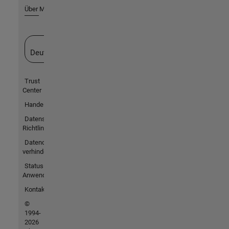
Über MathWorks
Website auswählen
Deutschland
Trust
Center
Handelsmarken
Datenschutz-
Richtlinien
Datendiebstahl
verhindern
Status von
Anwendungen
Kontakt
©
1994-
2026