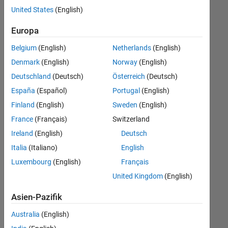
offenen
Marketing Services
United States
(English)
Stellen,
die
Büro- und Verwaltungsdienste
Europa
Ihren
Suchkriterien
Belgium
(English)
Netherlands
(English)
entsprechen.
Denmark
(English)
Norway
(English)
Sie
Deutschland
(Deutsch)
Österreich
(Deutsch)
können
die
España
(Español)
Portugal
(English)
Suchkriterien
Finland
(English)
Sweden
(English)
weiter
France
(Français)
Switzerland
fassen
oder
Ireland
(English)
Deutsch
alle
Italia
(Italiano)
English
Stellenangebote
Luxembourg
(English)
Français
anzeigen
.
Wenn
United Kingdom
(English)
Sie
Asien-Pazifik
noch
immer
Australia
(English)
keine