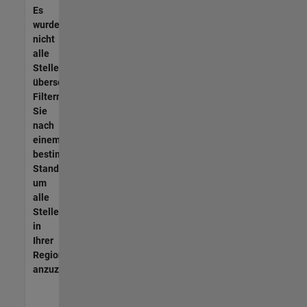
Es
wurden
nicht
alle
Stellen
übersetzt.
Filtern
Sie
nach
einem
bestimmten
Standort,
um
alle
Stellenangebote
in
Ihrer
Region
anzuzeigen.