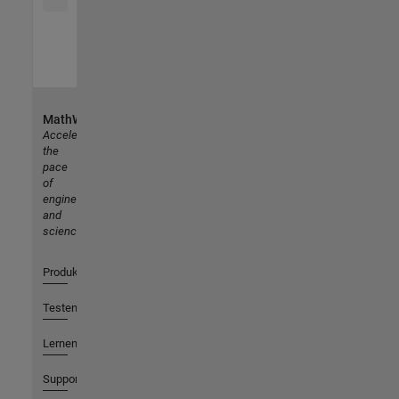
MathWorks
Accelerating
the
pace
of
engineering
and
science
Produkte
Testen oder Kaufen
Lernen
Support