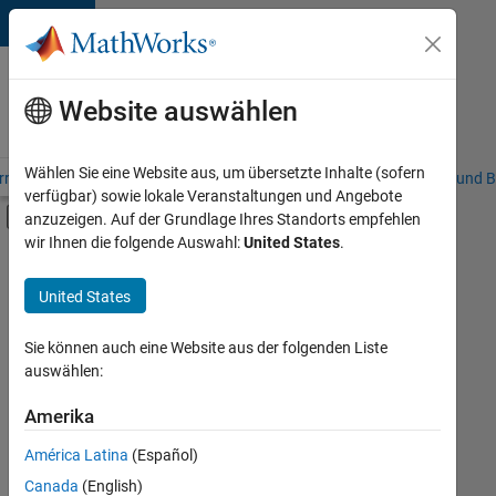
Weiter zum Inhalt
Karriere
bei
Website auswählen
MathWorks
Wählen Sie eine Website aus, um übersetzte Inhalte (sofern
riere – Übersicht
Stellensuche
Niederlassungen
Studierende und B
verfügbar) sowie lokale Veranstaltungen und Angebote
Umschaltung für Off-Canvas-Navigation
anzuzeigen. Auf der Grundlage Ihres Standorts empfehlen
Hauptinhalt
wir Ihnen die folgende Auswahl:
United States
.
FILTER:
Praktika
United States
+
8
Information Technology
Commercial Sales
Sie können auch eine Website aus der folgenden Liste
auswählen:
Customer Support
Education Sales
Amerika
Derzeit
gibt
Inside Sales
América Latina
(Español)
es
Sales Operations
keine
Canada
(English)