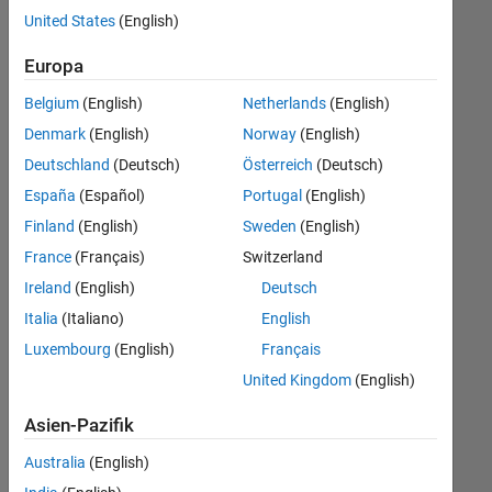
offenen
Human Resources
United States
(English)
Stellen,
die
Europa
Ihren
Suchkriterien
Belgium
(English)
Netherlands
(English)
entsprechen.
Denmark
(English)
Norway
(English)
Sie
Deutschland
(Deutsch)
Österreich
(Deutsch)
können
die
España
(Español)
Portugal
(English)
Suchkriterien
Finland
(English)
Sweden
(English)
weiter
France
(Français)
Switzerland
fassen
oder
Ireland
(English)
Deutsch
alle
Italia
(Italiano)
English
Stellenangebote
Luxembourg
(English)
Français
anzeigen
.
Wenn
United Kingdom
(English)
Sie
Asien-Pazifik
noch
immer
Australia
(English)
keine