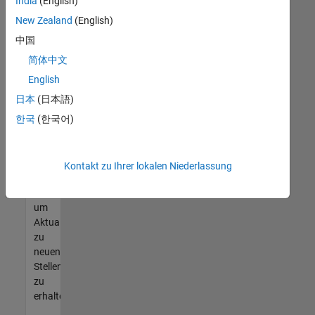
offenen
India
(English)
Stellen
New Zealand
(English)
finden
中国
können,
die
简体中文
Ihren
English
Qualifikationen
日本
(日本語)
entsprechen,
werden
한국
(한국어)
Sie
Mitglied
unseres
Kontakt zu Ihrer lokalen Niederlassung
Talent-
Netzwerks
,
um
Aktualisierungen
zu
neuen
Stellenangeboten
zu
erhalten.