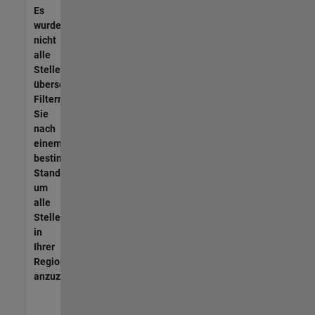
Es
wurden
nicht
alle
Stellen
übersetzt.
Filtern
Sie
nach
einem
bestimmten
Standort,
um
alle
Stellenangebote
in
Ihrer
Region
anzuzeigen.