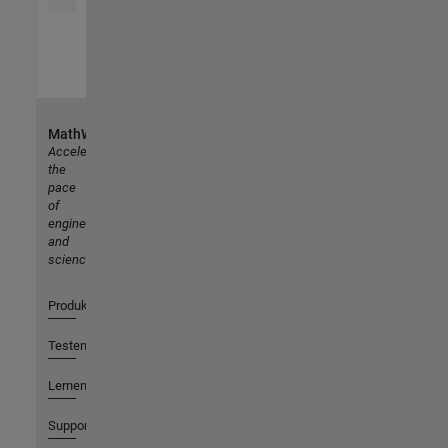
MathWorks
Accelerating
the
pace
of
engineering
and
science
Produkte
Testen oder Kaufen
Lernen
Support