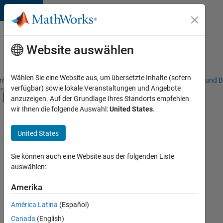
Weiter zum Inhalt
Karriere
bei
Website auswählen
MathWorks
Wählen Sie eine Website aus, um übersetzte Inhalte (sofern
riere – Übersicht
Stellensuche
Niederlassungen
Studierende und B
verfügbar) sowie lokale Veranstaltungen und Angebote
Umschaltung für Off-Canvas-Navigation
anzuzeigen. Auf der Grundlage Ihres Standorts empfehlen
Hauptinhalt
wir Ihnen die folgende Auswahl:
United States
.
FILTER:
Praktika
United States
+
7
Information Technology
Commercial Sales
Sie können auch eine Website aus der folgenden Liste
auswählen:
Education Sales
Inside Sales
Amerika
Derzeit
gibt
Marketing Communications
América Latina
(Español)
es
Finance and Operations
keine
Canada
(English)