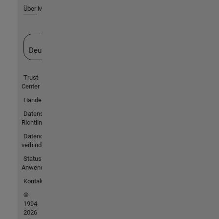
Über MathWorks
Website auswählen
Deutschland
Trust
Center
Handelsmarken
Datenschutz-
Richtlinien
Datendiebstahl
verhindern
Status von
Anwendungen
Kontakt
©
1994-
2026