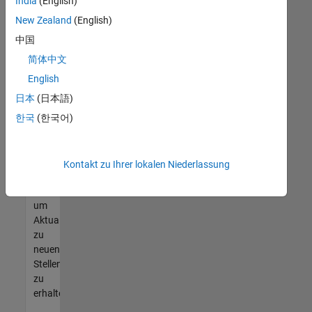
offenen
India
(English)
Stellen
New Zealand
(English)
finden
中国
können,
die
简体中文
Ihren
English
Qualifikationen
日本
(日本語)
entsprechen,
werden
한국
(한국어)
Sie
Mitglied
unseres
Kontakt zu Ihrer lokalen Niederlassung
Talent-
Netzwerks
,
um
Aktualisierungen
zu
neuen
Stellenangeboten
zu
erhalten.