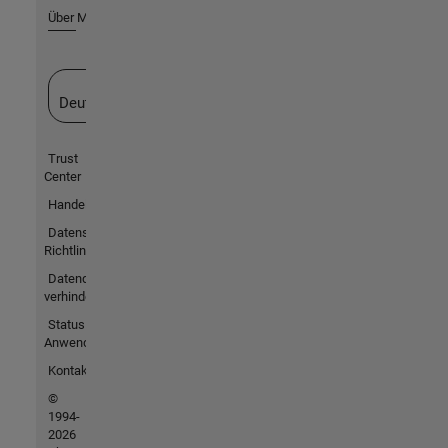
Über MathWorks
Website auswählen
Deutschland
Trust
Center
Handelsmarken
Datenschutz-
Richtlinien
Datendiebstahl
verhindern
Status von
Anwendungen
Kontakt
©
1994-
2026