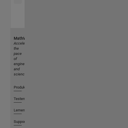
MathWorks
Accelerating
the
pace
of
engineering
and
science
Produkte
Testen oder Kaufen
Lernen
Support