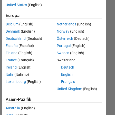
offenen
Büro- und Verwaltungsdienste
United States
(English)
Stellen,
die
Europa
Ihren
Suchkriterien
Belgium
(English)
Netherlands
(English)
entsprechen.
Denmark
(English)
Norway
(English)
Sie
Deutschland
(Deutsch)
Österreich
(Deutsch)
können
die
España
(Español)
Portugal
(English)
Suchkriterien
Finland
(English)
Sweden
(English)
weiter
France
(Français)
Switzerland
fassen
oder
Ireland
(English)
Deutsch
alle
Italia
(Italiano)
English
Stellenangebote
Luxembourg
(English)
Français
anzeigen
.
Wenn
United Kingdom
(English)
Sie
Asien-Pazifik
noch
immer
Australia
(English)
keine