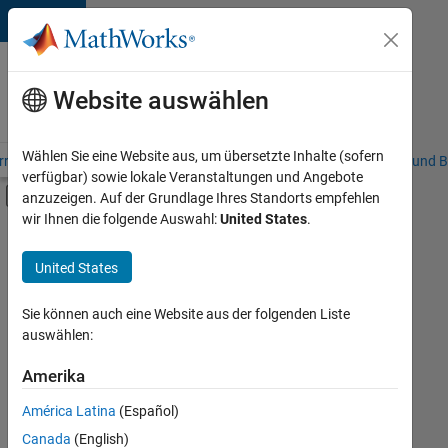
Weiter zum Inhalt
Karriere
bei
Website auswählen
MathWorks
Wählen Sie eine Website aus, um übersetzte Inhalte (sofern
riere – Übersicht
Stellensuche
Niederlassungen
Studierende und B
verfügbar) sowie lokale Veranstaltungen und Angebote
Umschaltung für Off-Canvas-Navigation
anzuzeigen. Auf der Grundlage Ihres Standorts empfehlen
Hauptinhalt
wir Ihnen die folgende Auswahl:
United States
.
FILTER:
Praktika
United States
+
7
Information Technology
Commercial Sales
Sie können auch eine Website aus der folgenden Liste
auswählen:
Education Sales
Sales Operations
Amerika
Derzeit
gibt
Marketing Services
América Latina
(Español)
es
Finance and Operations
keine
Canada
(English)