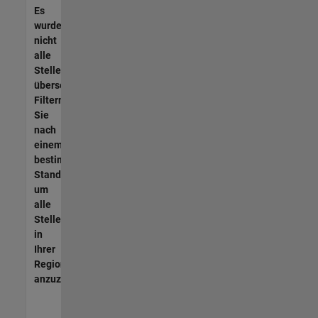
Es
wurden
nicht
alle
Stellen
übersetzt.
Filtern
Sie
nach
einem
bestimmten
Standort,
um
alle
Stellenangebote
in
Ihrer
Region
anzuzeigen.