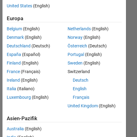
offenen
Legal
United States
(English)
Stellen,
die
Europa
Ihren
Suchkriterien
Belgium
(English)
Netherlands
(English)
entsprechen.
Denmark
(English)
Norway
(English)
Sie
Deutschland
(Deutsch)
Österreich
(Deutsch)
können
die
España
(Español)
Portugal
(English)
Suchkriterien
Finland
(English)
Sweden
(English)
weiter
France
(Français)
Switzerland
fassen
oder
Ireland
(English)
Deutsch
alle
Italia
(Italiano)
English
Stellenangebote
Luxembourg
(English)
Français
anzeigen
.
Wenn
United Kingdom
(English)
Sie
Asien-Pazifik
noch
immer
Australia
(English)
keine