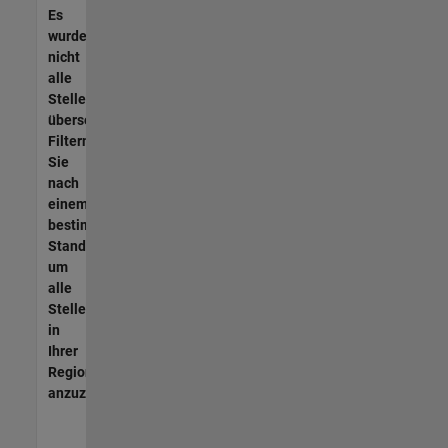
Es
wurden
nicht
alle
Stellen
übersetzt.
Filtern
Sie
nach
einem
bestimmten
Standort,
um
alle
Stellenangebote
in
Ihrer
Region
anzuzeigen.