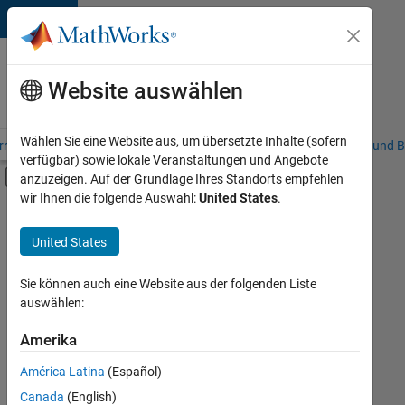
Weiter zum Inhalt
Karriere
bei
Website auswählen
MathWorks
Wählen Sie eine Website aus, um übersetzte Inhalte (sofern
riere – Übersicht
Stellensuche
Niederlassungen
Studierende und B
verfügbar) sowie lokale Veranstaltungen und Angebote
Umschaltung für Off-Canvas-Navigation
anzuzeigen. Auf der Grundlage Ihres Standorts empfehlen
Hauptinhalt
wir Ihnen die folgende Auswahl:
United States
.
FILTER:
Praktika
United States
+
7
Information Technology
Commercial Sales
Sie können auch eine Website aus der folgenden Liste
auswählen:
Education Sales
Inside Sales
Amerika
Derzeit
gibt
Sales Operations
América Latina
(Español)
es
Finance and Operations
keine
Canada
(English)