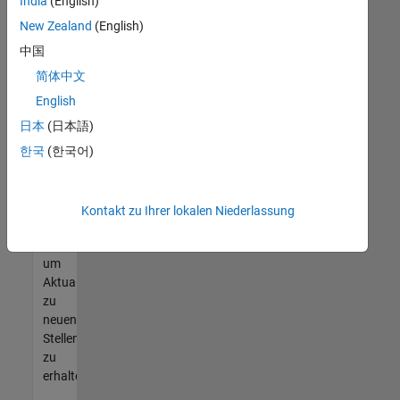
offenen
India
(English)
Stellen
New Zealand
(English)
finden
中国
können,
die
简体中文
Ihren
English
Qualifikationen
日本
(日本語)
entsprechen,
werden
한국
(한국어)
Sie
Mitglied
unseres
Kontakt zu Ihrer lokalen Niederlassung
Talent-
Netzwerks
,
um
Aktualisierungen
zu
neuen
Stellenangeboten
zu
erhalten.