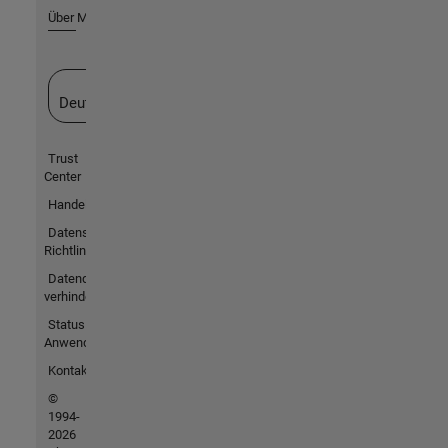
Über MathWorks
Website auswählen
Deutschland
Trust
Center
Handelsmarken
Datenschutz-
Richtlinien
Datendiebstahl
verhindern
Status von
Anwendungen
Kontakt
©
1994-
2026