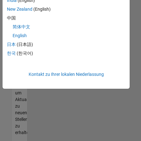
offenen
India
(English)
Stellen
New Zealand
(English)
finden
中国
können,
die
简体中文
Ihren
English
Qualifikationen
日本
(日本語)
entsprechen,
werden
한국
(한국어)
Sie
Mitglied
unseres
Kontakt zu Ihrer lokalen Niederlassung
Talent-
Netzwerks
,
um
Aktualisierungen
zu
neuen
Stellenangeboten
zu
erhalten.