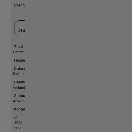
Über MathWorks
Website auswählen
Deutschland
Trust
Center
Handelsmarken
Datenschutz-
Richtlinien
Datendiebstahl
verhindern
Status von
Anwendungen
Kontakt
©
1994-
2026