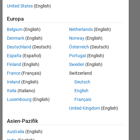
offenen
Web Applications and Services
United States
(English)
Stellen,
die
Europa
Ihren
Suchkriterien
Belgium
(English)
Netherlands
(English)
entsprechen.
Denmark
(English)
Norway
(English)
Sie
Deutschland
(Deutsch)
Österreich
(Deutsch)
können
die
España
(Español)
Portugal
(English)
Suchkriterien
Finland
(English)
Sweden
(English)
weiter
France
(Français)
Switzerland
fassen
oder
Ireland
(English)
Deutsch
alle
Italia
(Italiano)
English
Stellenangebote
Luxembourg
(English)
Français
anzeigen
.
Wenn
United Kingdom
(English)
Sie
Asien-Pazifik
noch
immer
Australia
(English)
keine