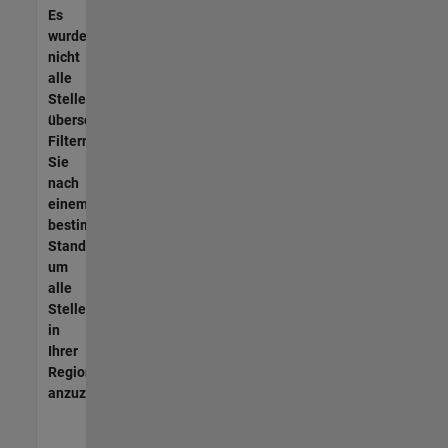
Es
wurden
nicht
alle
Stellen
übersetzt.
Filtern
Sie
nach
einem
bestimmten
Standort,
um
alle
Stellenangebote
in
Ihrer
Region
anzuzeigen.