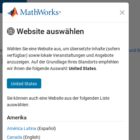
Weiter zum Inhalt
Karriere
bei
Website auswählen
MathWorks
Wählen Sie eine Website aus, um übersetzte Inhalte (sofern
riere – Übersicht
Stellensuche
Niederlassungen
Studierende und B
verfügbar) sowie lokale Veranstaltungen und Angebote
Umschaltung für Off-Canvas-Navigation
anzuzeigen. Auf der Grundlage Ihres Standorts empfehlen
Hauptinhalt
wir Ihnen die folgende Auswahl:
United States
.
FILTER:
Praktika
United States
+
7
Programm für Berufseinsteiger (EDG)
Information Technology
Sie können auch eine Website aus der folgenden Liste
auswählen:
Quality Engineering
Release Engineering
Amerika
Derzeit
gibt
Software Process Engineering
América Latina
(Español)
es
Technical Writing
keine
Canada
(English)