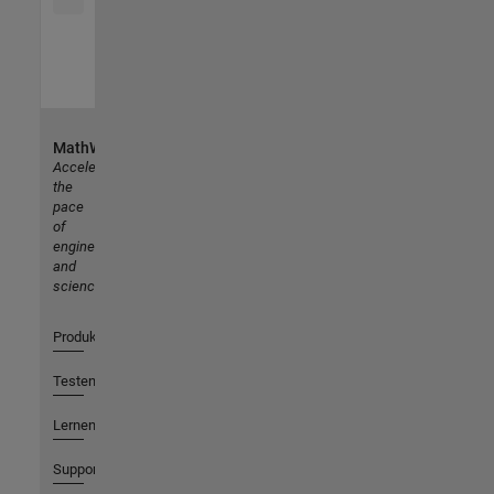
MathWorks
Accelerating
the
pace
of
engineering
and
science
Produkte
Testen oder Kaufen
Lernen
Support