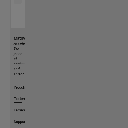
MathWorks
Accelerating
the
pace
of
engineering
and
science
Produkte
Testen oder Kaufen
Lernen
Support