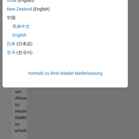
offenen
India
(English)
Stellen
New Zealand
(English)
finden
中国
können,
die
简体中文
Ihren
English
Qualifikationen
日本
(日本語)
entsprechen,
werden
한국
(한국어)
Sie
Mitglied
unseres
Kontakt zu Ihrer lokalen Niederlassung
Talent-
Netzwerks
,
um
Aktualisierungen
zu
neuen
Stellenangeboten
zu
erhalten.