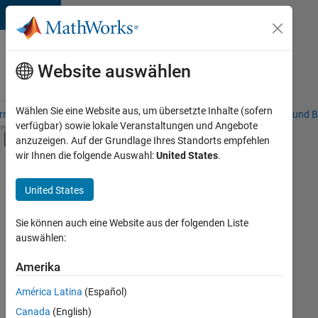
Weiter zum Inhalt
Karriere
bei
Website auswählen
MathWorks
Wählen Sie eine Website aus, um übersetzte Inhalte (sofern
riere – Übersicht
Stellensuche
Niederlassungen
Studierende und B
verfügbar) sowie lokale Veranstaltungen und Angebote
Umschaltung für Off-Canvas-Navigation
anzuzeigen. Auf der Grundlage Ihres Standorts empfehlen
Hauptinhalt
wir Ihnen die folgende Auswahl:
United States
.
FILTER:
Commercial Sales
United States
+
3
Marketing Communications
Marketing Services
Sie können auch eine Website aus der folgenden Liste
auswählen:
Legal
Amerika
Derzeit
gibt
América Latina
(Español)
es
keine
Canada
(English)