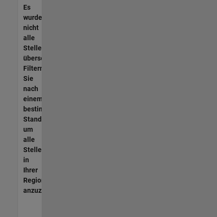
Es
wurden
nicht
alle
Stellen
übersetzt.
Filtern
Sie
nach
einem
bestimmten
Standort,
um
alle
Stellenangebote
in
Ihrer
Region
anzuzeigen.