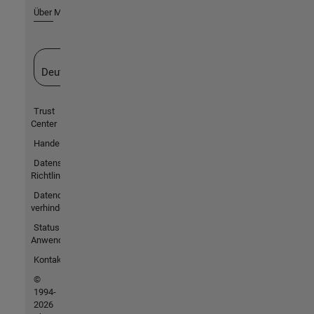
Über MathWorks
Website auswählen
Deutschland
Trust
Center
Handelsmarken
Datenschutz-
Richtlinien
Datendiebstahl
verhindern
Status von
Anwendungen
Kontakt
©
1994-
2026