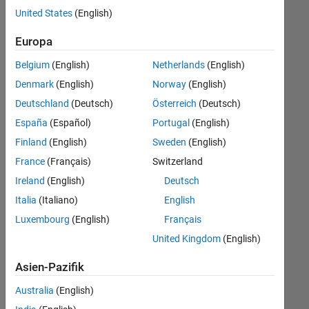
offenen
United States
(English)
Stellen,
die
Europa
Ihren
Suchkriterien
Belgium
(English)
Netherlands
(English)
entsprechen.
Denmark
(English)
Norway
(English)
Sie
Deutschland
(Deutsch)
Österreich
(Deutsch)
können
die
España
(Español)
Portugal
(English)
Suchkriterien
Finland
(English)
Sweden
(English)
weiter
France
(Français)
Switzerland
fassen
oder
Ireland
(English)
Deutsch
alle
Italia
(Italiano)
English
Stellenangebote
Luxembourg
(English)
Français
anzeigen
.
Wenn
United Kingdom
(English)
Sie
Asien-Pazifik
noch
immer
Australia
(English)
keine